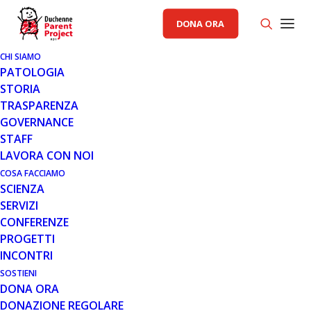
DONA ORA
CHI SIAMO
PATOLOGIA
STORIA
TRASPARENZA
AREA SCIENZA PP
,
GENERALE
GOVERNANCE
STAFF
11 SET 2020
LAVORA CON NOI
AGGIORNAMENTI DA SAREPTA
COSA FACCIAMO
SCIENZA
SULLA TERAPIA GENICA CON LA
SERVIZI
MICRODISTROFINA SRP-9001
CONFERENZE
PROGETTI
INCONTRI
SOSTIENI
DONA ORA
DONAZIONE REGOLARE