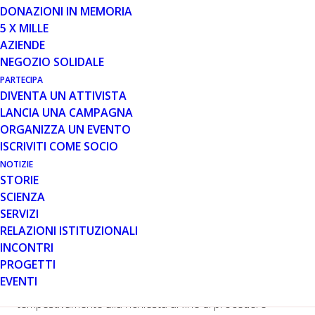
DONAZIONI IN MEMORIA
In un comunicato stampa emesso il 9 settembre,
5 X MILLE
l’azienda farmaceutica statunitense Sarepta
AZIENDE
Therapeutics ha annunciato di aver concluso un
NEGOZIO SOLIDALE
confronto con l’Office of Tissues and Advanced
PARTECIPA
Therapies – OTAT (una divisione della FDA che si
DIVENTA UN ATTIVISTA
occupa di regolamentare i prodotti di terapia genica
LANCIA UNA CAMPAGNA
negli Stati Uniti) in merito ai prossimi studi con SRP-9001,
ORGANIZZA UN EVENTO
la terapia genica con la microdistrofina sviluppata
ISCRIVITI COME SOCIO
dall’azienda.L’obiettivo del confronto era ottenere dalla
NOTIZIE
FDA un accordo per la prossima fase degli studi clinici di
STORIE
terapia genica con SRP-9001 che impiegherà materiale
SCIENZA
di grado commerciale, ovvero ottenuto attraverso lo
SERVIZI
stesso processo commerciale che verrebbe usato se
RELAZIONI ISTITUZIONALI
SRP-9001 fosse approvato dalla FDA.In base a quanto
INCONTRI
riportato nel comunicato, la FDA avrebbe chiesto a
PROGETTI
Sarepta di fornire ulteriori dati per valutare il materiale di
EVENTI
grado commerciale. L’azienda risponderà
tempestivamente alla richiesta al fine di procedere