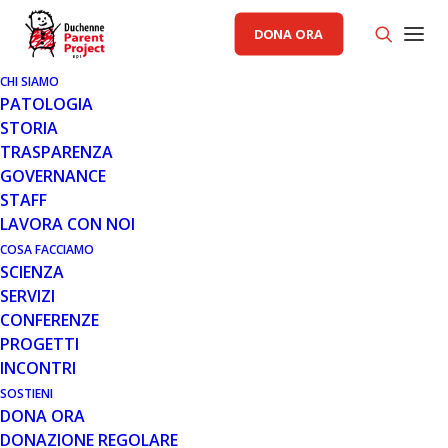
DONA ORA
CHI SIAMO
PATOLOGIA
STORIA
TRASPARENZA
GENERALE
GOVERNANCE
STAFF
1 SET 2020
LAVORA CON NOI
IN ARRIVO LA GIORNATA
COSA FACCIAMO
SCIENZA
MONDIALE DI
SERVIZI
SENSIBILIZZAZIONE SULLA
CONFERENZE
DISTROFIA MUSCOLARE DI
PROGETTI
DUCHENNE 2020
INCONTRI
SOSTIENI
DONA ORA
DONAZIONE REGOLARE