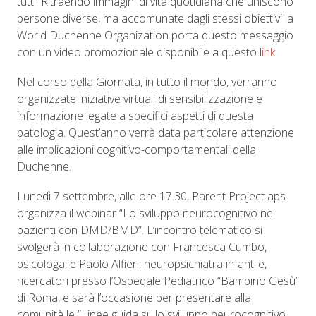
tutti. Ritraendo immagini di vita quotidiana che uniscono
persone diverse, ma accomunate dagli stessi obiettivi la
World Duchenne Organization porta questo messaggio
con un video promozionale disponibile a questo l
ink
Nel corso della Giornata, in tutto il mondo, verranno
organizzate iniziative virtuali di sensibilizzazione e
informazione legate a specifici aspetti di questa
patologia. Quest’anno verrà data particolare attenzione
alle implicazioni cognitivo-comportamentali della
Duchenne.
Lunedì 7 settembre, alle ore 17.30, Parent Project aps
organizza il webinar “Lo sviluppo neurocognitivo nei
pazienti con DMD/BMD”. L’incontro telematico si
svolgerà in collaborazione con Francesca Cumbo,
psicologa, e Paolo Alfieri, neuropsichiatra infantile,
ricercatori presso l’Ospedale Pediatrico “Bambino Gesù”
di Roma, e sarà l’occasione per presentare alla
comunità le “Linee guida sullo sviluppo neurocognitivo