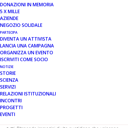
DONAZIONI IN MEMORIA
5 X MILLE
AZIENDE
Il 7 settembre, in tutto il mondo, sarà celebrata la
NEGOZIO SOLIDALE
Giornata Mondiale di sensibilizzazione sulla distrofia
PARTECIPA
muscolare di Duchenne (WDAD), un’importante iniziativa
DIVENTA UN ATTIVISTA
promossa da World Duchenne Organization e
LANCIA UNA CAMPAGNA
coordinata a livello italiano da Parent Project aps.
ORGANIZZA UN EVENTO
L’obiettivo della Giornata è sensibilizzare su questa
ISCRIVITI COME SOCIO
malattia genetica che porta alla progressiva
NOTIZIE
degenerazione muscolare.
STORIE
SCIENZA
Per l’edizione 2020 World Duchenne Organization
SERVIZI
lancia un messaggio che molte persone,
RELAZIONI ISTITUZIONALI
particolarmente in questa condizione di emergenza da
INCONTRI
Covid-19, stanno sperimentando: possiamo essere più
PROGETTI
forti solo se siamo insieme. Solamente l’unione ci
EVENTI
permette di affrontare meglio le difficoltà, ma anche di
trovare delle soluzioni capaci di fare la differenza per