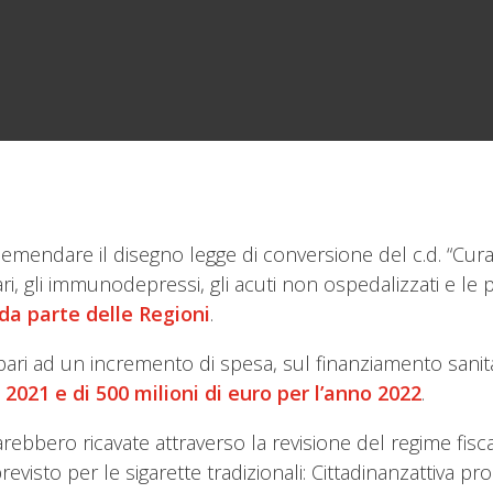
emendare il disegno legge di conversione del c.d. “Cura 
rari, gli immunodepressi, gli acuti non ospedalizzati e le 
 da parte delle Regioni
.
ari ad un incremento di spesa, sul finanziamento sanit
o 2021 e di 500 milioni di euro per l’anno 2022
.
ebbero ricavate attraverso la revisione del regime fiscal
sto per le sigarette tradizionali: Cittadinanzattiva pro