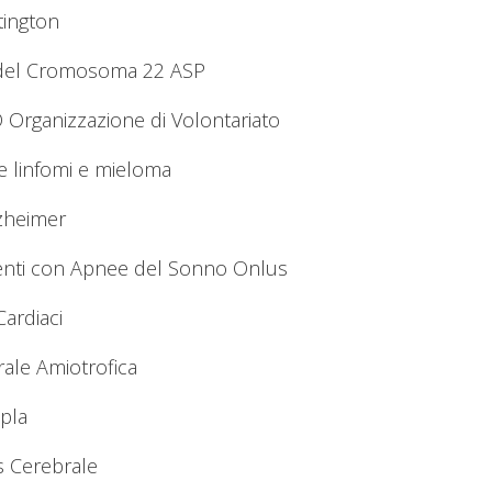
tington
e del Cromosoma 22 ASP
 Organizzazione di Volontariato
e linfomi e mieloma
lzheimer
enti con Apnee del Sonno Onlus
ardiaci
rale Amiotrofica
ipla
us Cerebrale