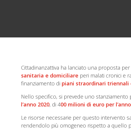
Cittadinanzattiva ha lanciato una proposta per 
sanitaria e domiciliare
peri malati cronici e 
finanziamento di
piani straordinari triennali
Nello specifico, si prevede uno stanziamento p
l’anno 2020
, di 4
00 milioni di euro per l’ann
Le risorse necessarie per questo intervento sar
rendendolo più omogeneo rispetto a quello previ