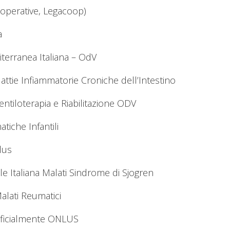
ooperative, Legacoop)
a
erranea Italiana – OdV
ttie Infiammatorie Croniche dell’Intestino
entiloterapia e Riabilitazione ODV
iche Infantili
nlus
le Italiana Malati Sindrome di Sjogren
lati Reumatici
tificialmente ONLUS