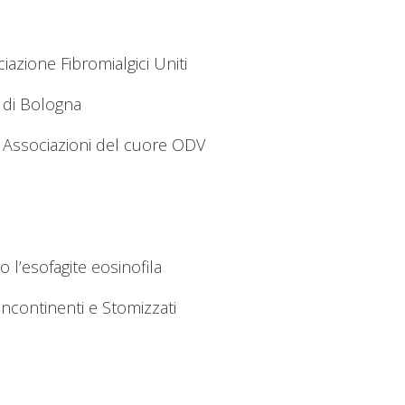
azione Fibromialgici Uniti
” di Bologna
ssociazioni del cuore ODV
o l’esofagite eosinofila
 Incontinenti e Stomizzati