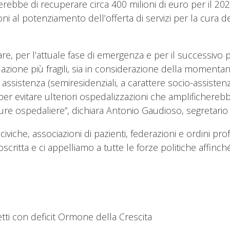
bbe di recuperare circa 400 milioni di euro per il 2020.
oni al potenziamento dell’offerta di servizi per la cura
re, per l’attuale fase di emergenza e per il successivo 
lazione più fragili, sia in considerazione della momenta
i assistenza (semiresidenziali, a carattere socio-assisten
a per evitare ulteriori ospedalizzazioni che amplifichereb
ture ospedaliere”, dichiara Antonio Gaudioso, segretario 
iche, associazioni di pazienti, federazioni e ordini prof
ritta e ci appelliamo a tutte le forze politiche affinché
tti con deficit Ormone della Crescita