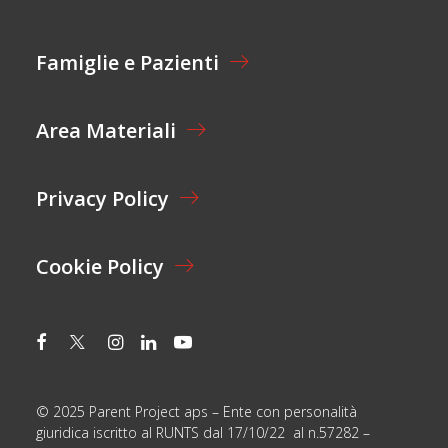
M
A
E
Z
I
Famiglie e Pazienti
O
N
E
Area Materiali
*
Privacy Policy
Cookie Policy
© 2025 Parent Project aps – Ente con personalità
giuridica iscritto al RUNTS dal 17/10/22 al n.57282 –