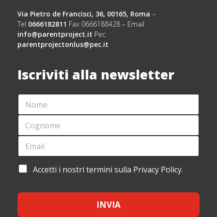
Via Pietro de Francisci, 36, 00165, Roma
–
Tel
0666182811
Fax 0666188428 – Email
info@parentproject.it
Pec
parentprojectonlus@pec.it
Iscriviti alla newsletter
N
N
O
O
M
M
C
E
E
O
*
N
G
E
O
N
M
M
O
A
E
M
I
*
A
Accetti i nostri termini sulla Privacy Policy.
E
L
C
C
*
*
O
C
G
E
N
INVIA
T
O
T