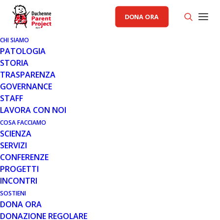
DONA ORA
CHI SIAMO
PATOLOGIA
STORIA
TRASPARENZA
AREA CAD PP
,
AREA SCIENZA PP
,
GENERALE
,
RACCOLTA FONDI PP
GOVERNANCE
STAFF
LAVORA CON NOI
18 MAR 2020
COSA FACCIAMO
DECRETO-LEGGE 17 MARZO 2020:
SCIENZA
ALCUNE DELLE PRINCIPALI
SERVIZI
NOVITÀ PER LE FAMIGLIE
CONFERENZE
PROGETTI
INCONTRI
SOSTIENI
DONA ORA
DONAZIONE REGOLARE