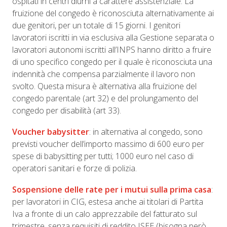
ospitati in centri diurni a carattere assistenziale. La
fruizione del congedo è riconosciuta alternativamente ai
due genitori, per un totale di 15 giorni. I genitori
lavoratori iscritti in via esclusiva alla Gestione separata o
lavoratori autonomi iscritti all’INPS hanno diritto a fruire
di uno specifico congedo per il quale è riconosciuta una
indennità che compensa parzialmente il lavoro non
svolto. Questa misura è alternativa alla fruizione del
congedo parentale (art 32) e del prolungamento del
congedo per disabilità (art 33).
Voucher babysitter
: in alternativa al congedo, sono
previsti voucher dell’importo massimo di 600 euro per
spese di babysitting per tutti; 1000 euro nel caso di
operatori sanitari e forze di polizia.
Sospensione delle rate per i mutui sulla prima casa
:
per lavoratori in CIG, estesa anche ai titolari di Partita
Iva a fronte di un calo apprezzabile del fatturato sul
trimestre, senza requisiti di reddito ISEE (bisogna però