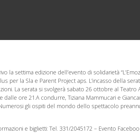
rrivo la settima edizione dell’evento di solidarietà “L’Emo
lus per la Sla e Parent Project aps. L’incasso della ser
zioni. La serata si svolgerà sabato 26 ottobre al Teatro A
re dalle ore 21.A condurre, Tiziana Mammucari e Giancarl
Numerosi gli ospiti del mondo dello spettacolo preannu
ormazioni e biglietti: Tel. 331/2045172 – Evento Faceboo