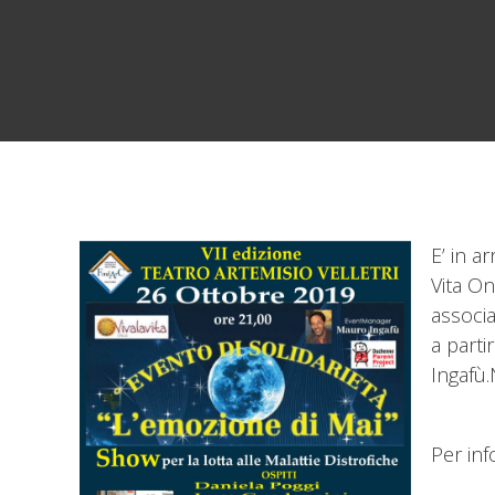
E’ in a
Vita On
associa
a parti
Ingafù.
Per inf