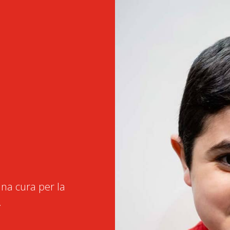
na cura per la
.