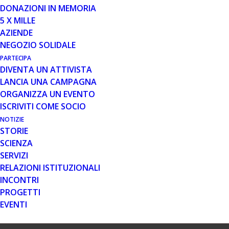
DONAZIONI IN MEMORIA
5 X MILLE
AZIENDE
NEGOZIO SOLIDALE
20 FEB 2019
“CAMBIARE IL MONDO È UN
PARTECIPA
DIVENTA UN ATTIVISTA
GIOCO DI SQUADRA”: LA XVII
LANCIA UNA CAMPAGNA
CONFERENZA INTERNAZIONALE
ORGANIZZA UN EVENTO
DI PARENT PROJECT
ISCRIVITI COME SOCIO
Non solo la ricerca, ma anche la complessità e le
NOTIZIE
STORIE
opportunità del quotidiano al cuore dell’evento Si sono
SCIENZA
svolti da venerdì 15 a domenica 17…
SERVIZI
Leggi tutto
RELAZIONI ISTITUZIONALI
INCONTRI
PROGETTI
EVENTI