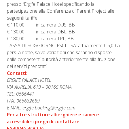
presso l’Ergife Palace Hotel specificando la
partecipazione alla Conferenza di Parent Project alle
seguenti tariffe:
€ 110,00 in camera DUS, BB
€ 130,00 in camera DBL, BB
€ 180,00 in camera TPL, BB
TASSA DI SOGGIORNO ESCLUSA: attualmente € 6,00 a
pers. a notte, salvo variazioni che saranno disposte
dalle competenti autorità anteriormente alla fruizione
dei servizi prenotati.
Contatti:
ERGIFE PALACE HOTEL
VIA AURELIA, 619 – 00165 ROMA
TEL: 0666441
FAX: 066632689
E MAIL: ergife.booking@ergife.com
Per altre strutture alberghiere e camere
accessibili si prega di contattare :
FABIANA BOCCIA