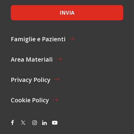
C
E
E
*
INVIA
T
*
T
A
Z
I
Famiglie e Pazienti
O
N
E
Area Materiali
*
Privacy Policy
Cookie Policy