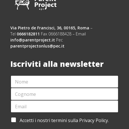
Via Pietro de Francisci, 36, 00165, Roma
–
Tel
0666182811
Fax 0666188428 – Email
info@parentproject.it
Pec
parentprojectonlus@pec.it
Iscriviti alla newsletter
N
O
M
C
E
O
*
G
E
C
N
M
O
O
A
G
M
I
N
A
Accetti i nostri termini sulla Privacy Policy.
E
L
O
C
*
*
M