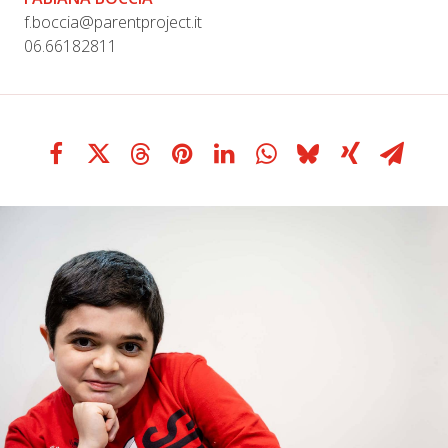
f.boccia@parentproject.it
06.66182811