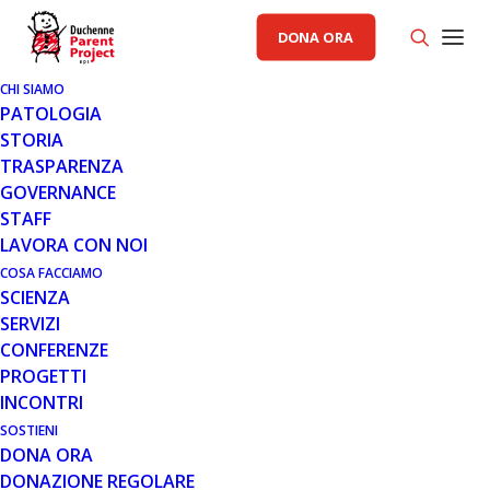
DONA ORA
CHI SIAMO
PATOLOGIA
STORIA
TRASPARENZA
GENERALE
,
PRIMO PIANO PP
GOVERNANCE
STAFF
4 GEN 2019
LAVORA CON NOI
AL VIA LA XVII CONFERENZA
COSA FACCIAMO
SCIENZA
INTERNAZIONALE SULLA
SERVIZI
DISTROFIA MUSCOLARE DI
CONFERENZE
DUCHENNE E BECKER
PROGETTI
INCONTRI
SOSTIENI
DONA ORA
DONAZIONE REGOLARE