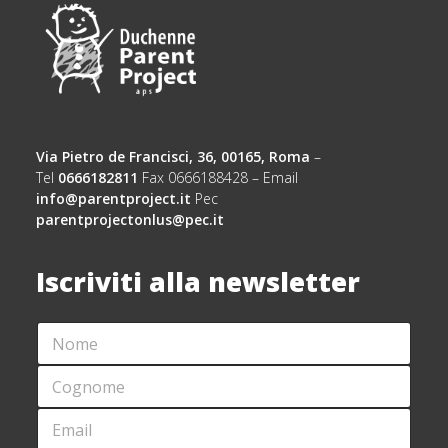
Via Pietro de Francisci, 36, 00165, Roma
–
Tel
0666182811
Fax 0666188428 – Email
info@parentproject.it
Pec
parentprojectonlus@pec.it
Iscriviti alla newsletter
N
*
O
E
M
M
C
E
A
O
*
I
G
E
L
N
M
*
O