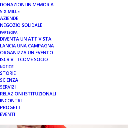
DONAZIONI IN MEMORIA
dell’associazione Tevere in Bici onlus. L’associazione
5 X MILLE
organizza eventi in bicicletta con la finalità di sostenere
realtà del proprio territorio, ed ogni anno i soci
AZIENDE
destinano il proprio 5 per mille a Parent Project onlus.
NEGOZIO SOLIDALE
Per informazioni: www.tevereinbici.com
PARTECIPA
DIVENTA UN ATTIVISTA
LANCIA UNA CAMPAGNA
ORGANIZZA UN EVENTO
ISCRIVITI COME SOCIO
NOTIZIE
STORIE
SCIENZA
SERVIZI
RELAZIONI ISTITUZIONALI
INCONTRI
PROGETTI
EVENTI