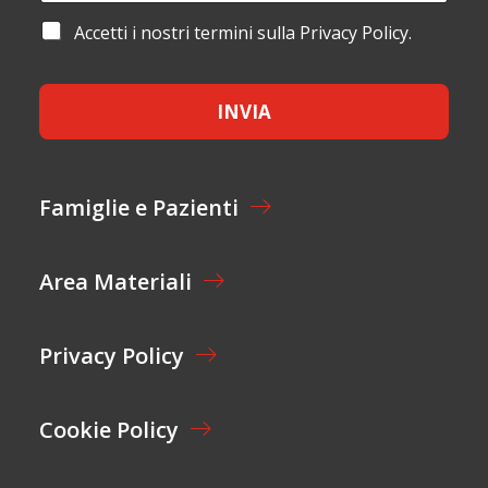
A
A
M
I
C
A
Accetti i nostri termini sulla Privacy Policy.
E
L
C
C
*
*
E
C
T
E
T
INVIA
T
A
T
Z
A
I
Z
O
I
Famiglie e Pazienti
N
O
E
N
E
Area Materiali
*
Privacy Policy
Cookie Policy