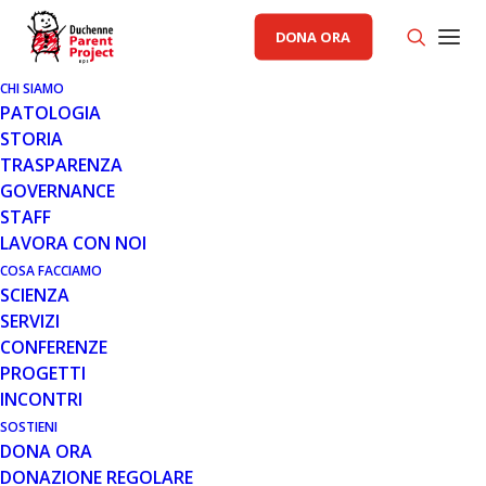
DONA ORA
CHI SIAMO
PATOLOGIA
STORIA
TRASPARENZA
RACCOLTA FONDI PP
GOVERNANCE
STAFF
13 NOV 2018
LAVORA CON NOI
CENA SOCIALE TEVERE IN BICI
COSA FACCIAMO
SCIENZA
SERVIZI
CONFERENZE
PROGETTI
INCONTRI
SOSTIENI
DONA ORA
Martedì 11 dicembre, alle ore 20, presso la pizzeria “Il
DONAZIONE REGOLARE
Distretto” di Latina, si svolgerà la cena sociale