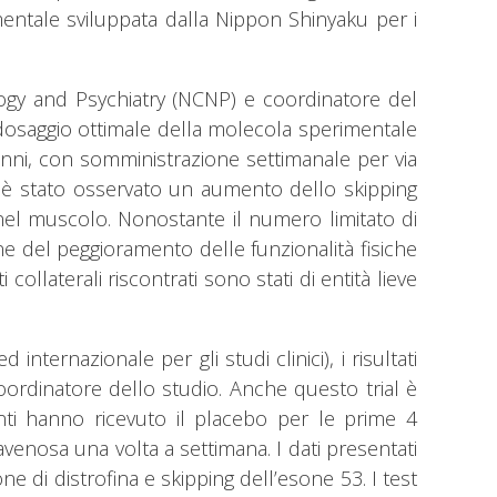
tale sviluppata dalla Nippon Shinyaku per i
logy and Psychiatry (NCNP) e coordinatore del
 il dosaggio ottimale della molecola sperimentale
 anni, con somministrazione settimanale per via
nti è stato osservato un aumento dello skipping
nel muscolo. Nonostante il numero limitato di
one del peggioramento delle funzionalità fisiche
i collaterali riscontrati sono stati di entità lieve
ernazionale per gli studi clinici), i risultati
coordinatore dello studio. Anche questo trial è
ti hanno ricevuto il placebo per le prime 4
avenosa una volta a settimana. I dati presentati
e di distrofina e skipping dell’esone 53. I test