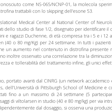
conosciuto come NS-065/NCNP-01, la molecola sperimen
ofina trattabili con lo skipping dell’esone 53.
slational Medical Center al National Center of Neuro
tati dello studio di fase 1/2, disegnato per identificare
bini e ragazzi Duchenne, di età compresa tra i 5 e i 12
sen (40 o 80 mg/Kg) per 24 settimane. In tutti i pazie
nche un aumento nel contenuto in distrofina presente 
hanno inoltre osservato una correlazione tra la diminuzi
zza e tollerabilità del trattamento infine, gli unici effett
 portato avanti dal CINRG (un network accademico ed int
s, dell’Università di Pittsburgh School of Medicine e 
tati fino a un massimo di 24 settimane (5 partecipan
gi di viltolarsen in studio (40 e 80 mg/kg) per via intr
 indipendentemente dal dosaggio, si osserva una produzion