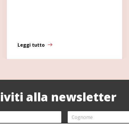
Leggi tutto
riviti alla newsletter
C
O
G
N