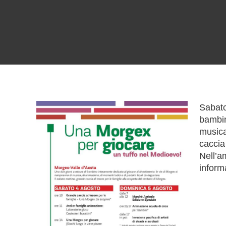
Sabato
bambin
musica
caccia 
Nell’a
inform