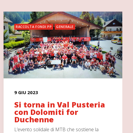
RACCOLTA FONDI PP
GENERALE
9 GIU 2023
Si torna in Val Pusteria
con Dolomiti for
Duchenne
L’evento solidale di MTB che sostiene la