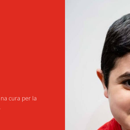
na cura per la
.