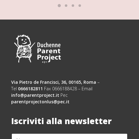
Via Pietro de Francisci, 36, 00165, Roma
–
Tel
0666182811
Fax 0666188428 – Email
info@parentproject.it
Pec
parentprojectonlus@pec.it
Iscriviti alla newsletter
N
N