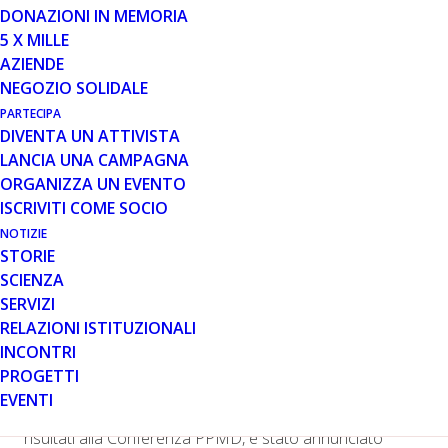
DONAZIONI IN MEMORIA
Vi riportiamo di seguito una serie di Comunicati Stampa
5 X MILLE
e Notizie pubblicati sul nostro sito tra giugno e luglio che
AZIENDE
riportano gli aggiornamenti riguardo ad alcuni studi clinici
NEGOZIO SOLIDALE
che sono stati presentati alla Conferenza statunitense
PARTECIPA
PPMD.
DIVENTA UN ATTIVISTA
LANCIA UNA CAMPAGNA
Terapia genica per la DMD
ORGANIZZA UN EVENTO
Semaforo verde per il riavvio del trial di terapia genica di
ISCRIVITI COME SOCIO
Solid Biosciences
NOTIZIE
Sarepta annuncia i risultati preliminari dello studio clinico
STORIE
e le nuove collaborazioni strategiche
SCIENZA
SERVIZI
Ci teniamo a sottolineare che, successivamente alla
RELAZIONI ISTITUZIONALI
diffusione a fine giugno del comunicato stampa che ha
INCONTRI
annunciato i primi risultati positivi dello studio clinico di
PROGETTI
terapia genica di fase 1/2a condotto al Nationwide
EVENTI
Children’s Hospital, e alla presentazione degli stessi
risultati alla Conferenza PPMD, è stato annunciato