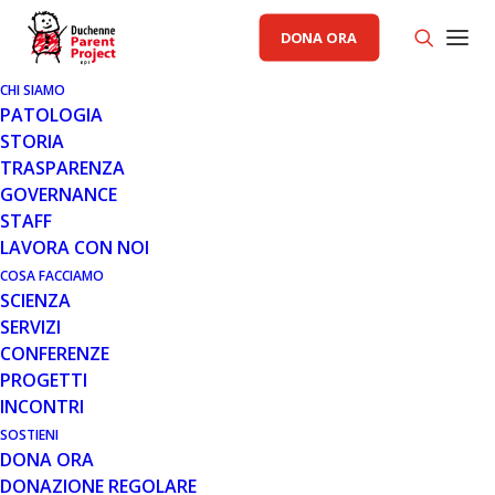
DONA ORA
CHI SIAMO
PATOLOGIA
STORIA
TRASPARENZA
AREA SCIENZA PP
,
GENERALE
GOVERNANCE
STAFF
31 LUG 2018
LAVORA CON NOI
CONFERENZA PPMD: ALCUNI
COSA FACCIAMO
SCIENZA
AGGIORNAMENTI SUI TRIAL
SERVIZI
CLINICI
CONFERENZE
PROGETTI
INCONTRI
SOSTIENI
DONA ORA
DONAZIONE REGOLARE