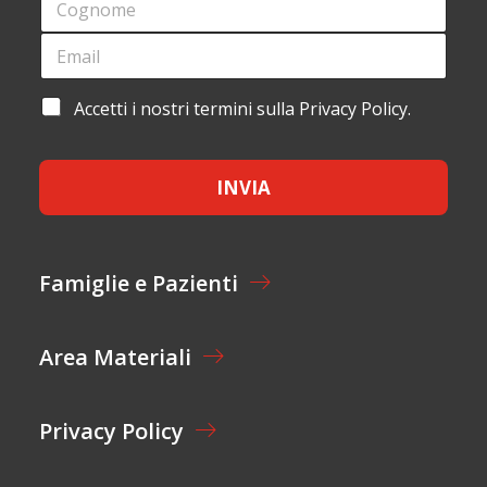
E
O
*
G
E
*
N
M
*
O
A
M
I
A
Accetti i nostri termini sulla Privacy Policy.
E
L
C
*
*
C
E
INVIA
T
T
A
Z
I
Famiglie e Pazienti
O
N
E
Area Materiali
*
Privacy Policy