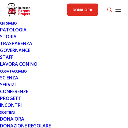
DONA ORA
CHI SIAMO
PATOLOGIA
STORIA
TRASPARENZA
GENERALE
GOVERNANCE
STAFF
26 LUG 2018
LAVORA CON NOI
CONDIZIONI DI
COSA FACCIAMO
SCIENZA
FINANZIAMENTO PER FAST
SERVIZI
TRACK APPLICATION PPO
CONFERENZE
PROGETTI
INCONTRI
SOSTIENI
DONA ORA
DONAZIONE REGOLARE