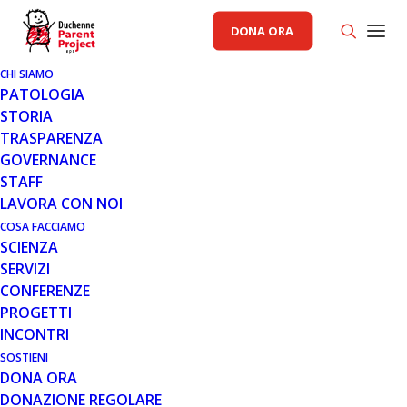
DONA ORA
CHI SIAMO
PATOLOGIA
STORIA
TRASPARENZA
RACCOLTA FONDI PP
GOVERNANCE
STAFF
29 GIU 2018
LAVORA CON NOI
“PEDALANDO PER LA RICERCA”
COSA FACCIAMO
SCIENZA
AD AVEZZANO PER COMBATTERE
SERVIZI
LA DISTROFIA
CONFERENZE
PROGETTI
INCONTRI
SOSTIENI
DONA ORA
DONAZIONE REGOLARE