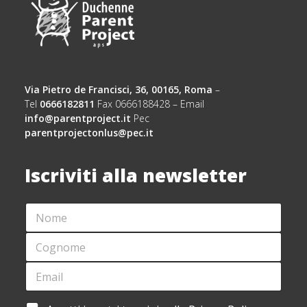
Via Pietro de Francisci, 36, 00165, Roma
–
Tel
0666182811
Fax 0666188428 – Email
info@parentproject.it
Pec
parentprojectonlus@pec.it
Iscriviti alla newsletter
N
N
O
O
M
M
C
E
E
O
*
N
G
E
O
N
M
M
O
A
E
M
I