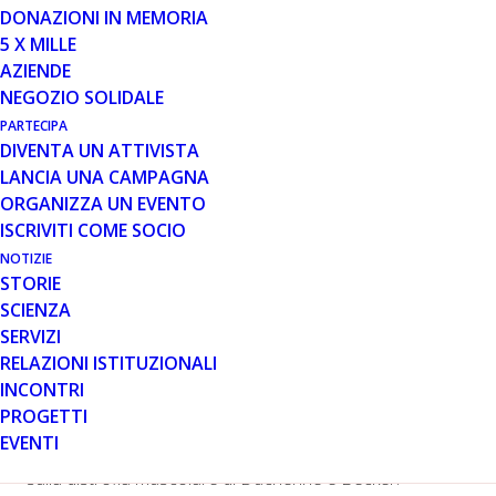
DONAZIONI IN MEMORIA
L’iniziativa a favore di Parent Project contro la distrofia
5 X MILLE
muscolare di Duchenne e Becker
AZIENDE
NEGOZIO SOLIDALE
Domenica 8 luglio 2018
PARTECIPA
Ritrovo alle 8.30 presso Bike Park MTB Avezzano (AQ)
DIVENTA UN ATTIVISTA
Domenica 8 luglio, ad Avezzano (AQ), si svolgerà
LANCIA UNA CAMPAGNA
“Pedalando per la ricerca”: una giornata dedicata agli
ORGANIZZA UN EVENTO
amanti della mountain bike, finalizzata a sostenere la
ISCRIVITI COME SOCIO
ricerca scientifica sulla distrofia muscolare di Duchenne
NOTIZIE
e Becker.
STORIE
L’evento è organizzato da Avezzano Cycling Team, I
SCIENZA
Pedalosi, Parent Project onlus ed Amici di Denis, con il
SERVIZI
patrocinio del Comune di Avezzano. Il ritrovo sarà alle
RELAZIONI ISTITUZIONALI
ore 8.30 presso il Bike Park MTB del paese. Sarà
INCONTRI
possibile scegliere tra due percorsi di diversa durata.
PROGETTI
La quota di partecipazione (10 euro) sarà destinata a
EVENTI
Parent Project onlus, a sostegno della ricerca scientifica
sulla distrofia muscolare di Duchenne e Becker.