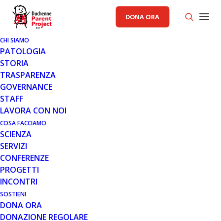
DONA ORA
CHI SIAMO
PATOLOGIA
STORIA
TRASPARENZA
AREA SCIENZA PP
GOVERNANCE
STAFF
20 GIU 2018
LAVORA CON NOI
TERAPIA GENICA PER LA DMD:
COSA FACCIAMO
SCIENZA
SAREPTA ANNUNCIA I
SERVIZI
RISULTATI PRELIMINARI DELLO
CONFERENZE
STUDIO CLINICO E LE NUOVE
PROGETTI
COLLABORAZIONI STRATEGICHE
INCONTRI
SOSTIENI
DONA ORA
DONAZIONE REGOLARE