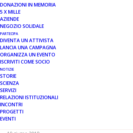
DONAZIONI IN MEMORIA
5 X MILLE
AZIENDE
Sarepta Therapeutics ha annunciato che Jerry Mendell
NEGOZIO SOLIDALE
ha presentato i primi risultati dello studio clinico di
PARTECIPA
terapia genica di fase 1/2a, condotto al Nationwide
DIVENTA UN ATTIVISTA
Children’s Hospital in Ohio, per valutare la sicurezza e
LANCIA UNA CAMPAGNA
l’efficacia di AAVrh74.MHCK7.micro-Dystrophin in
ORGANIZZA UN EVENTO
pazienti Duchenne. I risultati presentati sono positivi e si
ISCRIVITI COME SOCIO
riferiscono ai dati ottenuti a 3 mesi dalla singola
NOTIZIE
somministrazione per via sistemica nei primi tre
STORIE
bambini DMD arruolati nel trial. È stata osservata
SCIENZA
l’espressione di microdistrofina nelle fibre muscolari di
SERVIZI
tutti i bambini trattati e non sono stati segnalati eventi
RELAZIONI ISTITUZIONALI
avversi gravi. Questa importante notizia segue l’annuncio
INCONTRI
della settimana scorsa sulla collaborazione di Sarepta
PROGETTI
con Brammer Bio per supportare lo sviluppo clinico e
EVENTI
commerciale dei suoi programmi di terapia genica.