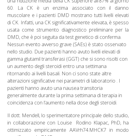
una riduzione media della CK superiore all’87% al giorno
60. La CK è un enzima associato con il danno
muscolare e i pazienti DMD mostrano tutti livelli elevati
di CK. Infatti, una CK significativamente elevata, è spesso
usata come strumento diagnostico preliminare per la
DMD, che è poi seguita da test genetico di conferma.
Nessun evento avverso grave (SAEs) è stato osservato
nello studio. Due pazienti hanno avuto livelli elevati di
gamma glutamil transferasi (GGT) che si sono risolti con
un aumento degli steroidi entro una settimana
ritornando ai livelli basali. Non ci sono state altre
alterazioni significative nei parametri di laboratorio . I
pazienti hanno avuto una nausea transitoria
generalmente durante la prima settimana di terapia in
coincidenza con l‘aumento nella dose degli steroidi.
Il dott. Mendell, lo sperimentatore principale dello studio,
in collaborazione con Louise
Rodino Klapac, PhD, ha
ottimizzato empiricamente AAVrh74.MHCK7 in modo