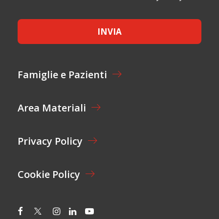
L
C
*
*
C
E
INVIA
T
T
A
Z
I
Famiglie e Pazienti
O
N
E
Area Materiali
*
Privacy Policy
Cookie Policy