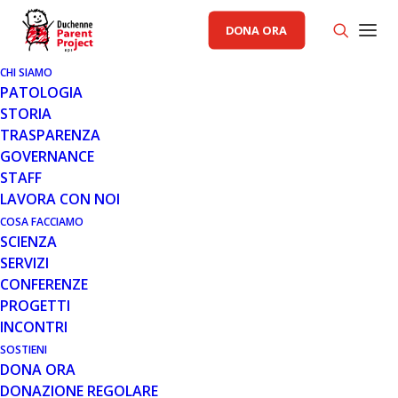
DONA ORA
CHI SIAMO
PATOLOGIA
STORIA
TRASPARENZA
RACCOLTA FONDI PP
GOVERNANCE
STAFF
11 GIU 2018
LAVORA CON NOI
IN ARRIVO A BITRITTO “IL
COSA FACCIAMO
SCIENZA
VIAGGIO” MOSTRA
SERVIZI
FOTOGRAFICA DI GIOVANNI
CONFERENZE
BELLINO
PROGETTI
INCONTRI
SOSTIENI
DONA ORA
DONAZIONE REGOLARE