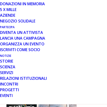
DONAZIONI IN MEMORIA
5 X MILLE
14 e 15 giugno 2018
AZIENDE
NEGOZIO SOLIDALE
Castello di
Bitritto (BA)
PARTECIPA
Piazza Leone 14
DIVENTA UN ATTIVISTA
LANCIA UNA CAMPAGNA
Si terrà il
ORGANIZZA UN EVENTO
14 e il 15
ISCRIVITI COME SOCIO
giugno,
NOTIZIE
presso il
STORIE
Castello di
SCIENZA
Bitritto
SERVIZI
(BA), la
RELAZIONI ISTITUZIONALI
prima
INCONTRI
mostra
PROGETTI
EVENTI