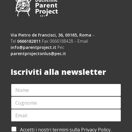
Via Pietro de Francisci, 36, 00165, Roma
–
Tel
0666182811
Fax 0666188428 – Email
info@parentproject.it
Pec
parentprojectonlus@pec.it
Iscriviti alla newsletter
N
O
M
C
E
O
*
G
E
*
N
M
*
O
A
*
M
I
A
Accetti i nostri termini sulla Privacy Policy.
E