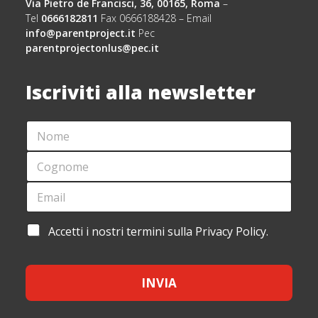
Via Pietro de Francisci, 36, 00165, Roma
–
Tel
0666182811
Fax 0666188428 – Email
info@parentproject.it
Pec
parentprojectonlus@pec.it
Iscriviti alla newsletter
N
E
O
M
M
A
C
E
I
O
*
L
G
E
*
N
M
O
A
M
I
A
Accetti i nostri termini sulla Privacy Policy.
E
L
C
*
*
C
E
INVIA
T
T
A