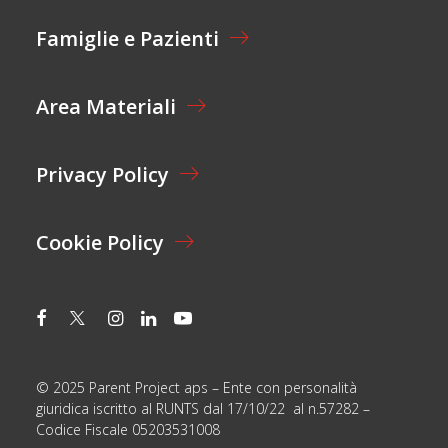
Z
I
Famiglie e Pazienti
O
N
E
Area Materiali
*
Privacy Policy
Cookie Policy
© 2025 Parent Project aps – Ente con personalità
giuridica iscritto al RUNTS dal 17/10/22 al n.57282 –
Codice Fiscale 05203531008