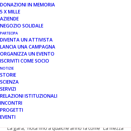
DONAZIONI IN MEMORIA
La nota manifestazione podistica sosterrà anche
5 X MILLE
quest’anno la ricerca sulla distrofia muscolare di
AZIENDE
Duchenne e Becker
NEGOZIO SOLIDALE
Domenica 20 maggio 2018
PARTECIPA
DIVENTA UN ATTIVISTA
Campo Sportivo “F.Martini”
LANCIA UNA CAMPAGNA
ORGANIZZA UN EVENTO
Via Monte Rosa – Dormelletto (NO)
ISCRIVITI COME SOCIO
NOTIZIE
Ritrovo dalle ore 7.00
STORIE
SCIENZA
Partenza alle ore 9.00
SERVIZI
Domenica 20 maggio si svolgerà, con partenza da
RELAZIONI ISTITUZIONALI
Dormelletto, la
16ma edizione
della manifestazione
INCONTRI
podistica
Lagoni Trail
, organizzata dalla
società
PROGETTI
sportiva ASD Podistica Arona
.
EVENTI
La gara, nota fino a qualche anno fa come “La mezza