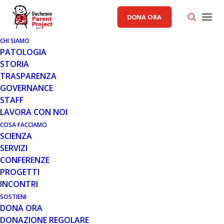
DONA ORA
CHI SIAMO
PATOLOGIA
STORIA
TRASPARENZA
RACCOLTA FONDI PP
GOVERNANCE
STAFF
15 MAG 2018
LAVORA CON NOI
IN ARRIVO LA 16MA LAGONI
COSA FACCIAMO
SCIENZA
TRAIL AL FIANCO DI PARENT
SERVIZI
PROJECT ONLUS
CONFERENZE
PROGETTI
INCONTRI
SOSTIENI
DONA ORA
DONAZIONE REGOLARE