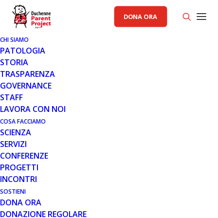
DONA ORA
CHI SIAMO
PATOLOGIA
STORIA
TRASPARENZA
PRIMO PIANO PP
GOVERNANCE
STAFF
2 MAG 2018
LAVORA CON NOI
“UNA FIRMA CHE VALE UN
COSA FACCIAMO
SCIENZA
TESORO”: AL VIA LA CAMPAGNA
SERVIZI
5 PER MILLE DI PARENT PROJECT
CONFERENZE
ONLUS
PROGETTI
INCONTRI
SOSTIENI
DONA ORA
DONAZIONE REGOLARE