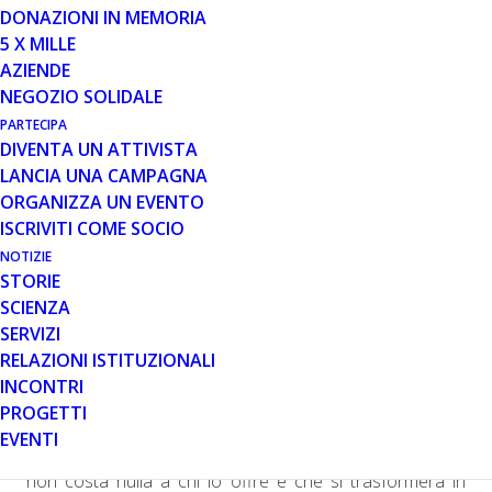
DONAZIONI IN MEMORIA
5 X MILLE
Una modalità importante per sostenere chi convive con
AZIENDE
distrofia muscolare di Duchenne e Becker
NEGOZIO SOLIDALE
PARTECIPA
DIVENTA UN ATTIVISTA
Ha preso il via la nuova edizione della
campagna 5 per
LANCIA UNA CAMPAGNA
mille
di
Parent Project onlus
, l’associazione di pazienti
ORGANIZZA UN EVENTO
e genitori di bambini e ragazzi con la distrofia muscolare
ISCRIVITI COME SOCIO
di Duchenne e Becker, grave patologia genetica rara e
NOTIZIE
degenerativa.
STORIE
SCIENZA
Quest’anno, l’associazione lancia una nuova veste
SERVIZI
grafica per la campagna: protagonisti, due giovanissimi
RELAZIONI ISTITUZIONALI
“pirati” alla scoperta di un misterioso tesoro, quello
INCONTRI
rappresentato dalle donazioni delle tante persone che
PROGETTI
sceglieranno di devolvere a Parent Project il 5 per mille
EVENTI
della propria dichiarazione dei redditi. Un contributo che
non costa nulla a chi lo offre e che si trasformerà in