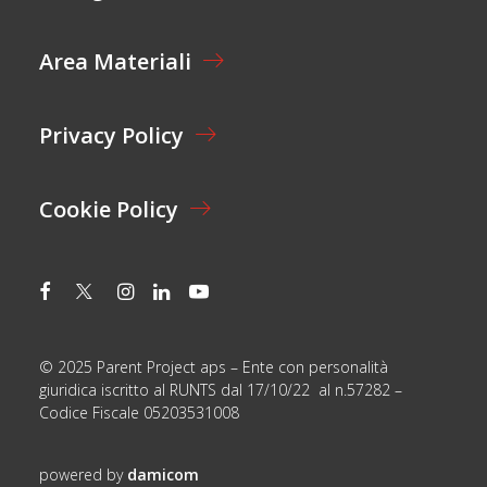
N
E
Area Materiali
*
Privacy Policy
Cookie Policy
© 2025 Parent Project aps – Ente con personalità
giuridica iscritto al RUNTS dal 17/10/22 al n.57282 –
Codice Fiscale 05203531008
powered by
damicom