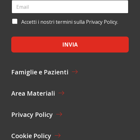
G
E
T
N
M
A
O
A
Z
M
I
I
A
Accetti i nostri termini sulla Privacy Policy.
E
L
O
C
*
*
N
C
E
E
*
INVIA
T
T
A
Z
I
Famiglie e Pazienti
O
N
E
Area Materiali
*
Privacy Policy
Cookie Policy