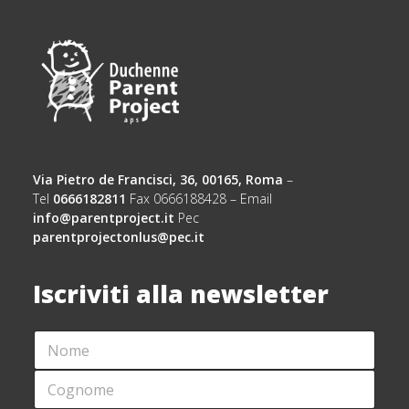
Via Pietro de Francisci, 36, 00165, Roma
–
Tel
0666182811
Fax 0666188428 – Email
info@parentproject.it
Pec
parentprojectonlus@pec.it
Iscriviti alla newsletter
N
A
O
C
M
C
C
E
E
O
*
T