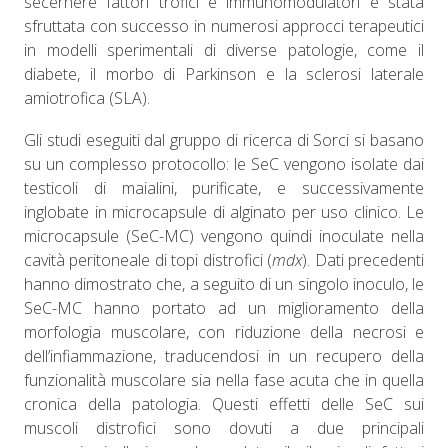
secernere fattori trofici e immunomodulatori è stata
sfruttata con successo in numerosi approcci terapeutici
in modelli sperimentali di diverse patologie, come il
diabete, il morbo di Parkinson e la sclerosi laterale
amiotrofica (SLA).
Gli studi eseguiti dal gruppo di ricerca di Sorci si basano
su un complesso protocollo: le SeC vengono isolate dai
testicoli di maialini, purificate, e successivamente
inglobate in microcapsule di alginato per uso clinico. Le
microcapsule (SeC-MC) vengono quindi inoculate nella
cavità peritoneale di topi distrofici (
mdx
). Dati precedenti
hanno dimostrato che, a seguito di un singolo inoculo, le
SeC-MC hanno portato ad un miglioramento della
morfologia muscolare, con riduzione della necrosi e
dell’infiammazione, traducendosi in un recupero della
funzionalità muscolare sia nella fase acuta che in quella
cronica della patologia. Questi effetti delle SeC sui
muscoli distrofici sono dovuti a due principali