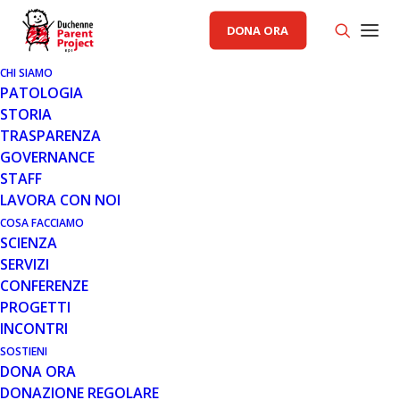
DONA ORA
CHI SIAMO
PATOLOGIA
STORIA
TRASPARENZA
AREA SCIENZA PP
GOVERNANCE
STAFF
19 APR 2018
LAVORA CON NOI
REPORT DI 1° ANNO DEL
COSA FACCIAMO
SCIENZA
PROGETTO DI RICERCA
SERVIZI
“UTILIZZO DI CELLULE DI
CONFERENZE
SERTOLI MICROINCAPSULATE
PROGETTI
NELLA DISTROFIA MUSCOLARE
INCONTRI
DI DUCHENNE. VERSO
L’APPLICAZIONE SUI PAZIENTI".
SOSTIENI
DONA ORA
DONAZIONE REGOLARE