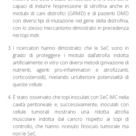
capaci di indurre l’espressione di utrofina anche in
miotubi di cani distrofici (GRMD) e di pazienti DMD
con diversi tipi di mutazione nel gene della distrofina,
con lo stesso meccanismo dimostrato in precedenza
nei topi
mdx
.
I ricercatori hanno dimostrato che le SeC sono in
grado di proteggere i miotubi dall’atrofia indotta
artificialmente
in vitro
con diversi metodi (privazione di
nutrienti, agenti pro-infiammatori e atrofizzanti,
corticosteroidi), rivelando un’ulteriore potenzialità di
queste cellule.
È stato osservato che topi inoculati con SeC-MC nella
cavità peritoneale e, successivamente, inoculati con
cellule tumorali mostrano una ridotta atrofia
muscolare indotta dal cancro rispetto ai topi di
controllo, che hanno ricevuto l’inoculo tumorale ma
non le SeC.