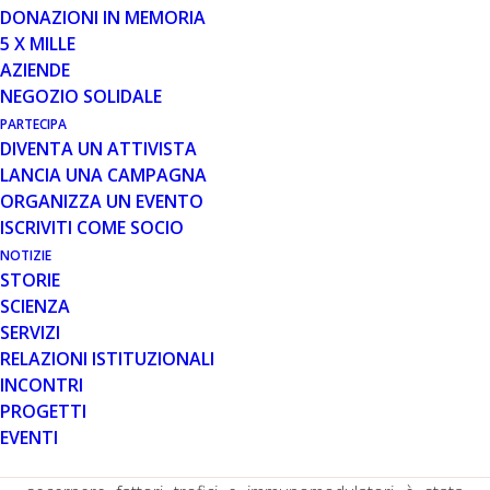
DONAZIONI IN MEMORIA
5 X MILLE
AZIENDE
NEGOZIO SOLIDALE
PARTECIPA
Si è concluso il primo anno dello studio guidato dal Prof.
DIVENTA UN ATTIVISTA
Sorci, dell’Università di Perugia, e finanziato da Parent
LANCIA UNA CAMPAGNA
Project onlus. Riportiamo di seguito i primi risultati che ci
ORGANIZZA UN EVENTO
sono stati forniti dal gruppo di ricerca.
ISCRIVITI COME SOCIO
Le cellule di Sertoli (SeC) sono cellule presenti nel
NOTIZIE
STORIE
testicolo e hanno notoriamente una proprietà anti-
SCIENZA
infiammatoria e immuno-modulatoria. Queste
SERVIZI
costituiscono una barriera che separa il compartimento
RELAZIONI ISTITUZIONALI
delle cellule germinali (le cellule riproduttive) da quello
INCONTRI
sanguigno, e la loro funzione fisiologica è di proteggere
PROGETTI
le cellule germinali in via di sviluppo dall’attacco del
EVENTI
sistema immunitario che le riconosce come cellule
estranee all’organismo. La capacità delle SeC di