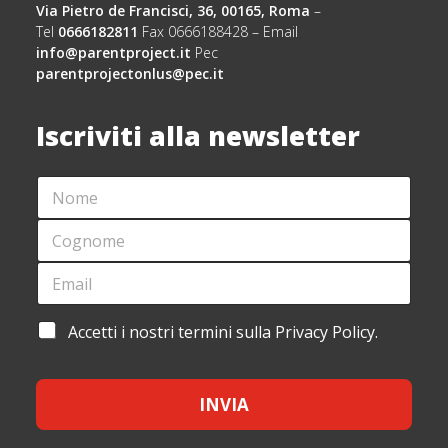
Via Pietro de Francisci, 36, 00165, Roma
–
Tel
0666182811
Fax 0666188428 – Email
info@parentproject.it
Pec
parentprojectonlus@pec.it
Iscriviti alla newsletter
N
N
O
O
M
M
C
E
E
O
*
*
G
E
*
N
M
O
A
M
I
A
Accetti i nostri termini sulla Privacy Policy.
E
L
C
*
*
C
E
INVIA
T
T
A