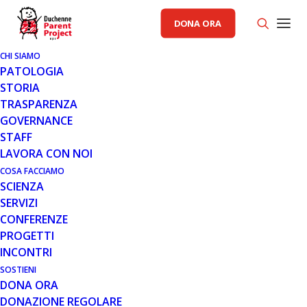
DONA ORA
CHI SIAMO
PATOLOGIA
STORIA
TRASPARENZA
AREA SCIENZA PP
GOVERNANCE
STAFF
20 MAR 2018
LAVORA CON NOI
SAREPTA THERAPEUTICS
COSA FACCIAMO
SCIENZA
ANNUNCIA UN PROGRAMMA
SERVIZI
PER SOTTOMETTERE UNA
CONFERENZE
RICHIESTA PER UN NUOVO
PROGETTI
FARMACO – NEW DRUG
INCONTRI
APPLICATION (NDA) – AI FINI DI
UN’APPROVAZIONE ACCELERATA
SOSTIENI
DONA ORA
DI GOLODIRSEN (SRP-4053) NEI
DONAZIONE REGOLARE
PAZIENTI CON LA DISTROFIA