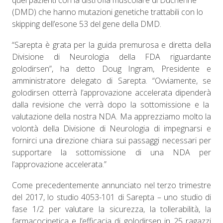
quei pazienti con la distrofia muscolare di Duchenne
(DMD) che hanno mutazioni genetiche trattabili con lo
skipping dell’esone 53 del gene della DMD.
“Sarepta è grata per la guida premurosa e diretta della
Divisione di Neurologia della FDA riguardante
golodirsen”, ha detto Doug Ingram, Presidente e
amministratore delegato di Sarepta. “Ovviamente, se
golodirsen otterrà l’approvazione accelerata dipenderà
dalla revisione che verrà dopo la sottomissione e la
valutazione della nostra NDA. Ma apprezziamo molto la
volontà della Divisione di Neurologia di impegnarsi e
fornirci una direzione chiara sui passaggi necessari per
supportare la sottomissione di una NDA per
l’approvazione accelerata.”
Come precedentemente annunciato nel terzo trimestre
del 2017, lo studio 4053-101 di Sarepta – uno studio di
fase 1/2 per valutare la sicurezza, la tollerabilità, la
farmacocinetica e l’efficacia di golodirsen in 25 ragazzi