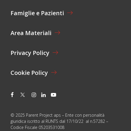
Z
I
Famiglie e Pazienti
O
N
E
Area Materiali
*
Privacy Policy
Cookie Policy
© 2025 Parent Project aps – Ente con personalità
giuridica iscritto al RUNTS dal 17/10/22 al n.57282 –
Codice Fiscale 05203531008