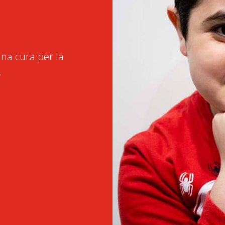
na cura per la
.