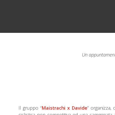
Un appuntamento 
Il gruppo “
Maistrachi x Davide
” organizza,
ciclistica non competitiva ed una camminata a