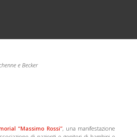
uchenne e Becker
orial “Massimo Rossi”
, una manifestazione
’associazione di pazienti e genitori di bambini e