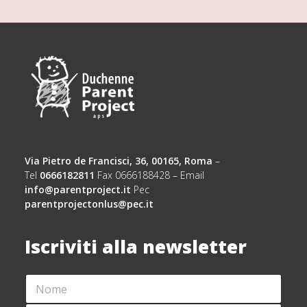
Via Pietro de Francisci, 36, 00165, Roma
–
Tel
0666182811
Fax 0666188428 – Email
info@parentproject.it
Pec
parentprojectonlus@pec.it
Iscriviti alla newsletter
N
O
M