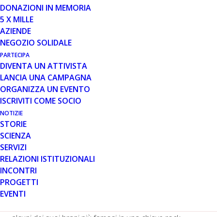
DONAZIONI IN MEMORIA
Il concerto dei Simple Strangers a sostegno di Parent
5 X MILLE
Project onlus
AZIENDE
NEGOZIO SOLIDALE
Sabato 13 gennaio 2018
PARTECIPA
Teatro degli Illuminati
DIVENTA UN ATTIVISTA
LANCIA UNA CAMPAGNA
Via Fucci, 12 – Città di Castello (PG
)
ORGANIZZA UN EVENTO
ISCRIVITI COME SOCIO
Ore 21.15
NOTIZIE
STORIE
Sabato
13 gennaio
, presso il
Teatro degli Illuminati
di
SCIENZA
Città di Castello, i
Simple Strangers
daranno vita al
SERVIZI
concerto “
Battisti in Rock
”, a sostegno di
Parent
RELAZIONI ISTITUZIONALI
Project onlus
. Questa speciale serata musicale,
INCONTRI
promossa da
FDM
(l’Associazione per la distrofia
PROGETTI
muscolare attiva da anni sul territorio), avrà come
EVENTI
protagonista la musica di Lucio Battisti: la band tifernate
dedicherà un omaggio al cantautore, interpretando