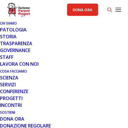
DONA ORA
CHI SIAMO
PATOLOGIA
STORIA
TRASPARENZA
RACCOLTA FONDI PP
GOVERNANCE
STAFF
21 DIC 2017
LAVORA CON NOI
NATALE GOLOSO A SAN
COSA FACCIAMO
SCIENZA
BONIFACIO
SERVIZI
CONFERENZE
PROGETTI
INCONTRI
SOSTIENI
DONA ORA
DONAZIONE REGOLARE