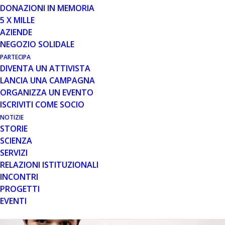
Sabato 23 dicembre, a San
Bonifacio
(VR), i volontari di
DONAZIONI IN MEMORIA
Parent Project cureranno un banchetto, per tutto il
5 X MILLE
giorno, presso l’Ospedale Fracastoro, in Via
AZIENDE
Circonvallazione, 1. L’occasione giusta per fare una
NEGOZIO SOLIDALE
scorta “last minute” di dolcezza e sostenere
PARTECIPA
l’associazione scegliendo i panettoni, pandori e torroni
DIVENTA UN ATTIVISTA
della campagna “Natale Goloso”!
LANCIA UNA CAMPAGNA
ORGANIZZA UN EVENTO
ISCRIVITI COME SOCIO
NOTIZIE
STORIE
SCIENZA
SERVIZI
RELAZIONI ISTITUZIONALI
INCONTRI
PROGETTI
EVENTI