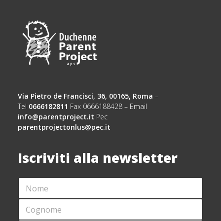
Via Pietro de Francisci, 36, 00165, Roma
–
Tel
0666182811
Fax 0666188428 – Email
info@parentproject.it
Pec
parentprojectonlus@pec.it
Iscriviti alla newsletter
N
O
M
C
E
O
*
G