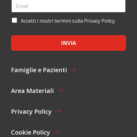
E
*
N
M
N
O
A
O
M
I
M
A
Accetti i nostri termini sulla Privacy Policy.
E
L
E
C
*
*
E
C
M
E
A
INVIA
T
I
T
L
A
Z
I
Famiglie e Pazienti
O
N
E
Area Materiali
*
Privacy Policy
Cookie Policy