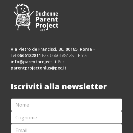
Via Pietro de Francisci, 36, 00165, Roma
–
Tel
0666182811
Fax 0666188428 – Email
info@parentproject.it
Pec
parentprojectonlus@pec.it
Iscriviti alla newsletter
N
O
M
C
E
O
*
G
E
*
N
M
E