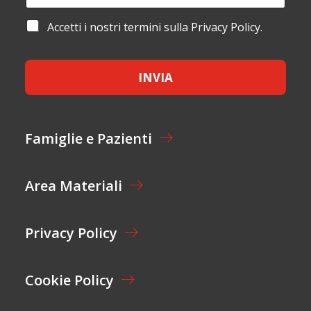
O
A
M
M
I
A
A
Accetti i nostri termini sulla Privacy Policy.
E
L
I
C
*
*
L
C
*
E
INVIA
T
T
A
Z
I
Famiglie e Pazienti
O
N
E
Area Materiali
*
Privacy Policy
Cookie Policy