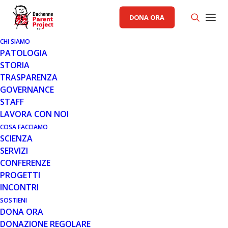
DONA ORA
CHI SIAMO
PATOLOGIA
STORIA
TRASPARENZA
PRIMO PIANO PP
GOVERNANCE
STAFF
20 DIC 2017
LAVORA CON NOI
“QUANDO PARENT È IN
COSA FACCIAMO
SCIENZA
VACANZA… SUCCEDONO
SERVIZI
GRANDI COSE”
CONFERENZE
PROGETTI
INCONTRI
SOSTIENI
DONA ORA
DONAZIONE REGOLARE