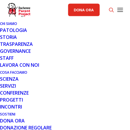
DONA ORA
CHI SIAMO
PATOLOGIA
STORIA
TRASPARENZA
AREA SCIENZA PP
GOVERNANCE
STAFF
10 NOV 2017
LAVORA CON NOI
WAVE LIFE SCIENCES INIZIA LA
COSA FACCIAMO
SCIENZA
SPERIMENTAZIONE CLINICA PER
SERVIZI
IL PRINCIPALE PROGRAMMA
CONFERENZE
NELLA DISTROFIA MUSCOLARE
PROGETTI
DI DUCHENNE (DMD)
INCONTRI
SOSTIENI
DONA ORA
DONAZIONE REGOLARE