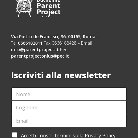
Via Pietro de Francisci, 36, 00165, Roma
–
Tel
0666182811
Fax 0666188428 – Email
info@parentproject.it
Pec
parentprojectonlus@pec.it
Iscriviti alla newsletter
N
O
M
C
E
O
*
G
E
*
N
M
L
O
A
A
M
I
Y
A
Accetti i nostri termini sulla Privacy Policy.
E