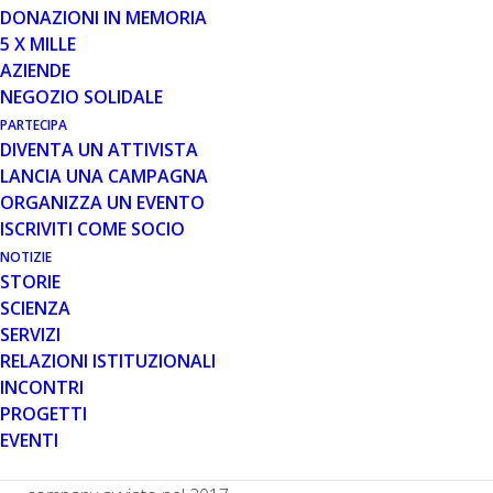
DONAZIONI IN MEMORIA
5 X MILLE
AZIENDE
Primo studio clinico di WVE-210201, una terapia
NEGOZIO SOLIDALE
sperimentale dello skipping dell’esone 51, in ragazzi
PARTECIPA
deambulanti e non, di età compresa tra i 5 e 18 anni
DIVENTA UN ATTIVISTA
LANCIA UNA CAMPAGNA
CAMBRIDGE, Mass.–(BUSINESS WIRE)—6 novembre
ORGANIZZA UN EVENTO
2017– Wave Life Sciences Ltd. (NASDAQ: WVE), una
ISCRIVITI COME SOCIO
company biotecnologica focalizzata sulle terapie
innovative di rilascio per pazienti con gravi patologie
NOTIZIE
STORIE
definite geneticamente, oggi ha annunciato l’inizio di uno
SCIENZA
studio clinico globale di fase 1 per WVE-210201 in
SERVIZI
pazienti con distrofia muscolare di Duchenne (DMD)
RELAZIONI ISTITUZIONALI
trattabili con lo skipping dell’esone 51. Questo studio
INCONTRI
clinico segna la fase successiva del continuo impegno
PROGETTI
della company per affrontare le significative esigenze
EVENTI
non soddisfatte dei pazienti diagnosticati con questa
patologia devastante ed è il terzo studio clinico della