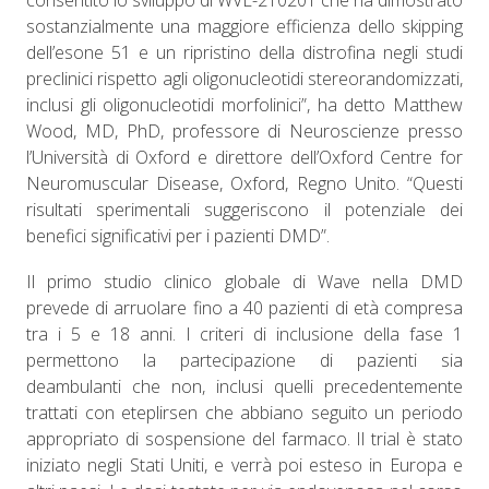
consentito lo sviluppo di WVE-210201 che ha dimostrato
sostanzialmente una maggiore efficienza dello skipping
dell’esone 51 e un ripristino della distrofina negli studi
preclinici rispetto agli oligonucleotidi stereorandomizzati,
inclusi gli oligonucleotidi morfolinici”, ha detto Matthew
Wood, MD, PhD, professore di Neuroscienze presso
l’Università di Oxford e direttore dell’Oxford Centre for
Neuromuscular Disease, Oxford, Regno Unito. “Questi
risultati sperimentali suggeriscono il potenziale dei
benefici significativi per i pazienti DMD”.
Il primo studio clinico globale di Wave nella DMD
prevede di arruolare fino a 40 pazienti di età compresa
tra i 5 e 18 anni. I criteri di inclusione della fase 1
permettono la partecipazione di pazienti sia
deambulanti che non, inclusi quelli precedentemente
trattati con eteplirsen che abbiano seguito un periodo
appropriato di sospensione del farmaco. Il trial è stato
iniziato negli Stati Uniti, e verrà poi esteso in Europa e