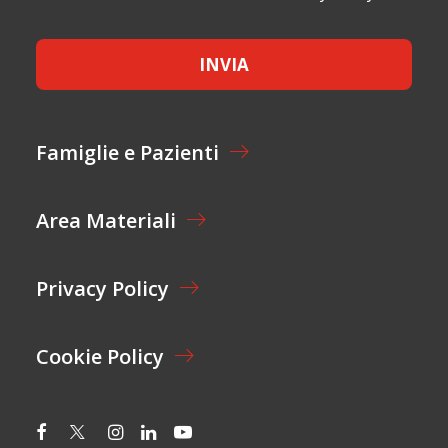
L
O
C
*
*
U
C
T
E
*
INVIA
T
T
A
Z
I
Famiglie e Pazienti
O
N
E
Area Materiali
*
Privacy Policy
Cookie Policy