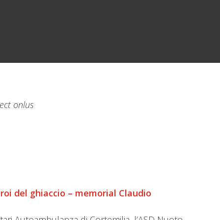
ect onlus
Eroi del ghiaccio – memorial Claudio
ntari Autoambulanza di Cortemilia, l’ASD Nuoto