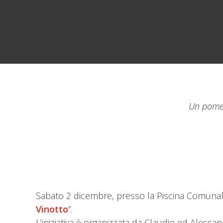
Un pomer
Sabato 2 dicembre, presso la Piscina Comunale
Vinotto
”.
L’iniziativa è organizzata da Claudio ed Aless