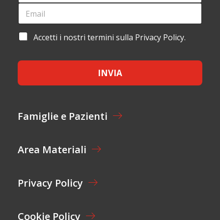
N
G
E
O
N
M
M
O
A
E
M
I
E
A
Accetti i nostri termini sulla Privacy Policy.
E
L
M
C
*
*
A
C
I
E
L
INVIA
T
T
A
Z
I
Famiglie e Pazienti
O
N
E
Area Materiali
*
Privacy Policy
Cookie Policy