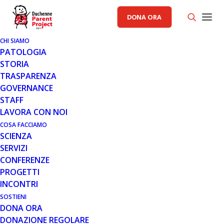
DONA ORA
CHI SIAMO
PATOLOGIA
STORIA
TRASPARENZA
AREA CAD PP
,
GENERALE
GOVERNANCE
STAFF
30 OTT 2017
LAVORA CON NOI
IL TAGLIANDO PER IL
COSA FACCIAMO
SCIENZA
PARCHEGGIO E LE SUE VARIANTI!
SERVIZI
CONFERENZE
PROGETTI
INCONTRI
SOSTIENI
DONA ORA
DONAZIONE REGOLARE