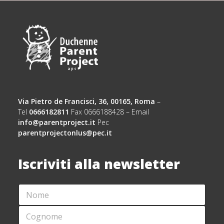
Via Pietro de Francisci, 36, 00165, Roma
–
Tel
0666182811
Fax 0666188428 – Email
info@parentproject.it
Pec
parentprojectonlus@pec.it
Iscriviti alla newsletter
N
N
O
O
M
M
C
E
E
O
*