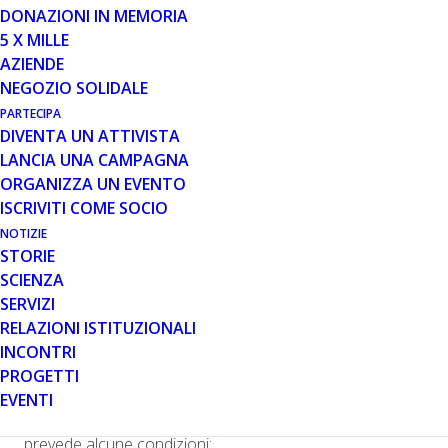
Avrete sicuramente sentito parlare del contrassegno
DONAZIONI IN MEMORIA
disabili ma forse meno del “contrassegno ad personam”.
5 X MILLE
AZIENDE
L’articolo 381 afferma che
“nei casi in cui ricorrono
NEGOZIO SOLIDALE
particolari condizioni di invalidità della persona
interessata, il comune può, con propria ordinanza,
PARTECIPA
DIVENTA UN ATTIVISTA
assegnare a titolo gratuito un adeguato spazio di sosta
LANCIA UNA CAMPAGNA
individuato da apposita segnaletica indicante gli estremi
ORGANIZZA UN EVENTO
del “contrassegno di parcheggio per disabili” del soggetto
ISCRIVITI COME SOCIO
autorizzato ad usufruirne. Tale agevolazione, se
l’interessato non ha disponibilità di uno spazio di sosta
NOTIZIE
STORIE
privato accessibile, nonché fruibile, può essere concessa
SCIENZA
nelle zone ad alta densità di traffico, dietro specifica
SERVIZI
richiesta da parte del detentore del “contrassegno di
RELAZIONI ISTITUZIONALI
parcheggio per disabili”.”
INCONTRI
Come si potrà notare la concessione del parcheggio
PROGETTI
riservato (parcheggio ad personam) non è un diritto
EVENTI
“automatico” di ogni titolare di contrassegno ma
prevede alcune condizioni: