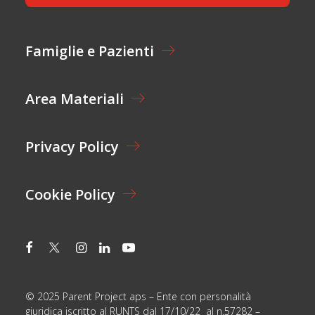
T
I
A
O
Z
N
I
Famiglie e Pazienti
E
O
L
N
A
E
Y
Area Materiali
*
O
U
T
Privacy Policy
Cookie Policy
© 2025 Parent Project aps – Ente con personalità
giuridica iscritto al RUNTS dal 17/10/22 al n.57282 –