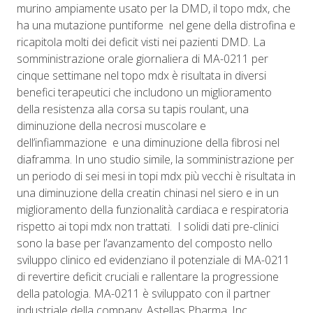
murino ampiamente usato per la DMD, il topo mdx, che
ha una mutazione puntiforme nel gene della distrofina e
ricapitola molti dei deficit visti nei pazienti DMD. La
somministrazione orale giornaliera di MA-0211 per
cinque settimane nel topo mdx è risultata in diversi
benefici terapeutici che includono un miglioramento
della resistenza alla corsa su tapis roulant, una
diminuzione della necrosi muscolare e
dell’infiammazione e una diminuzione della fibrosi nel
diaframma. In uno studio simile, la somministrazione per
un periodo di sei mesi in topi mdx più vecchi è risultata in
una diminuzione della creatin chinasi nel siero e in un
miglioramento della funzionalità cardiaca e respiratoria
rispetto ai topi mdx non trattati. I solidi dati pre-clinici
sono la base per l’avanzamento del composto nello
sviluppo clinico ed evidenziano il potenziale di MA-0211
di revertire deficit cruciali e rallentare la progressione
della patologia. MA-0211 è sviluppato con il partner
industriale della company, Astellas Pharma, Inc.