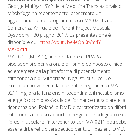
George Mulligan, SVP della Medicina Translazionale di
Mitobridge ha recentemente presentato un
aggiornamento del programma con MA-0211 alla
Conferanza Annuale del Parent Project Muscular
Dystrophy il 30 giugno, 2017. La presentazione è
disponibile qui:
https://youtu.be/leQnKrVm4YI
.
MA-0211
MA-0211 (MTB-1), un modulatore di PPARδ
biodisponibile per via orale è il primo composto clinico
ad emergere dalla piattaforma di potenziamento
mitocondriale di Mitobridge. Negli studi su cellule
muscolari provenienti dai pazienti e negli animali MA-
0211 migliora la funzione mitocondriale, il metabolismo
energetico complessivo, la performance muscolare e la
rigenerazione. Poiché la DMD è caratterizzata da difetti
mitocondriali, da un apporto energetico inadeguato e da
fibrosi muscolare, l’intervenento con MA-0211 potrebbe
essere di beneficio terapeutico per tutti i pazienti DMD,