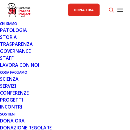
DONA ORA
CHI SIAMO
PATOLOGIA
STORIA
TRASPARENZA
AREA SCIENZA PP
GOVERNANCE
STAFF
31 AGO 2017
LAVORA CON NOI
IL NUOVO APPROCCIO DI
COSA FACCIAMO
SCIENZA
TRATTAMENTO DI MITOBRIDGE
SERVIZI
PER LA DISTROFIA MUSCOLARE
CONFERENZE
DI DUCHENNE AVANZA NELLA
PROGETTI
FASE DI SVILUPPO CLINICO
INCONTRI
SOSTIENI
DONA ORA
DONAZIONE REGOLARE