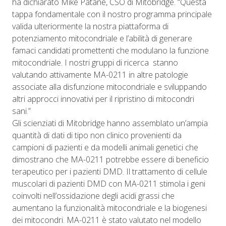
ha dichiarato Mike Patane, CSO di Mitobridge. “Questa
tappa fondamentale con il nostro programma principale
valida ulteriormente la nostra piattaforma di
potenziamento mitocondriale e l’abilità di generare
famaci candidati promettenti che modulano la funzione
mitocondriale. I nostri gruppi di ricerca stanno
valutando attivamente MA-0211 in altre patologie
associate alla disfunzione mitocondriale e sviluppando
altri approcci innovativi per il ripristino di mitocondri
sani.”
Gli scienziati di Mitobridge hanno assemblato un’ampia
quantità di dati di tipo non clinico provenienti da
campioni di pazienti e da modelli animali genetici che
dimostrano che MA-0211 potrebbe essere di beneficio
terapeutico per i pazienti DMD. Il trattamento di cellule
muscolari di pazienti DMD con MA-0211 stimola i geni
coinvolti nell’ossidazione degli acidi grassi che
aumentano la funzionalità mitocondriale e la biogenesi
dei mitocondri. MA-0211 è stato valutato nel modello