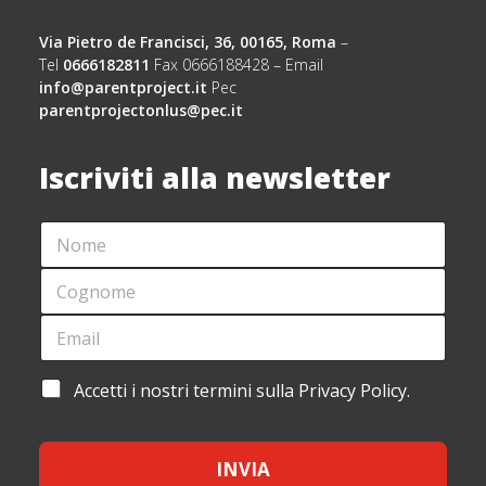
Via Pietro de Francisci, 36, 00165, Roma
–
Tel
0666182811
Fax 0666188428 – Email
info@parentproject.it
Pec
parentprojectonlus@pec.it
Iscriviti alla newsletter
N
E
O
M
M
A
C
E
I
O
*
L
G
E
*
N
M
A
O
A
C
M
I
C
A
Accetti i nostri termini sulla Privacy Policy.
E
L
E
C
*
*
T
C
T
E
A
INVIA
T
Z