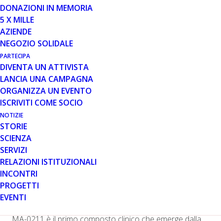
DONAZIONI IN MEMORIA
5 X MILLE
AZIENDE
Il modulatore di PPAR
δ primo nel suo genere, con
NEGOZIO SOLIDALE
potenzialità per migliorare la funzionalità dei mitocondri
PARTECIPA
DIVENTA UN ATTIVISTA
8 agosto 2017
LANCIA UNA CAMPAGNA
CAMBRIDGE, Mass.–(
BUSINESS WIRE
)–Mitobridge, Inc.,
ORGANIZZA UN EVENTO
una company pionieristica nella scoperta e sviluppo di
ISCRIVITI COME SOCIO
prodotti che migliorano la funzionalità mitocondriale,
NOTIZIE
annuncia oggi il raggiungimento di una tappa
STORIE
fondamentale con l’avvio del primo trial clinico nell’uomo
SCIENZA
di fase 1 con il suo modulatore di PPAR-delta (
PPAR
δ),
SERVIZI
MA-0211 (anche noto come MTB-1). Lo studio valuterà
RELAZIONI ISTITUZIONALI
la sicurezza, tollerabilità, farmacocinetica e
INCONTRI
farmacodinamica di MA-0211 in volontari sani che
PROGETTI
forniranno le basi per un programma di studio nei
EVENTI
pazienti con la Distrofia Muscolare di Duchenne (DMD).
MA-0211 è il primo composto clinico che emerge dalla