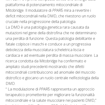
piattaforma di potenziamento mitocondriale di
Mitobridge. Il modulatore di
PPAR
δ mira a revertire i
deficit mitocondriali nella DMD, che rivestono un ruolo
cruciale nella progressione della patologia.
La DMD è una patologia genetica rara causata da
mutazioni nel gene della distrofina che ne determinano
una perdita di funzione. Questa patologia debilitante e
fatale colpisce i maschi e conduce a un progressiva
debolezza della muscolatura scheletrica liscia e
cardiaca e ad eventuale perdita di massa muscolare. La
ricerca condotta da Mitobridge ha confermato e
ampliato studi precedenti mostrando che difetti
mitocondriali contribuiscono ad anomalie del muscolo
distrofico e giocano un ruolo centrale nell’eziologia della
DMD.
“ La modulazione di
PPAR
δ rappresenta un approccio
terapeutico promettente per migliorare la funzionalità
mitocondriale e la salute muscolare nei pazienti DMD,”