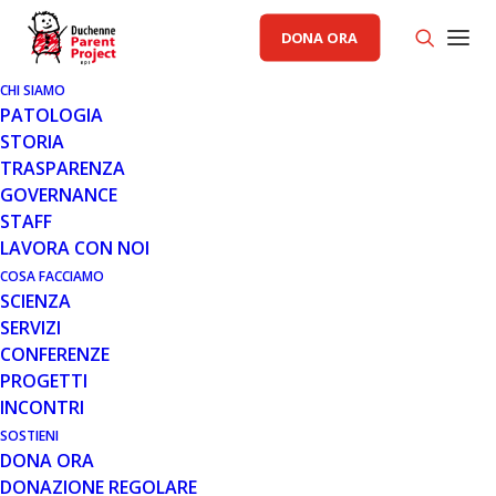
DONA ORA
CHI SIAMO
PATOLOGIA
STORIA
4 LUG 2017
TRASPARENZA
IN ARRIVO A NAPOLI LA TERZA
GOVERNANCE
EDIZIONE DEL DISABILITY PRIDE
STAFF
LAVORA CON NOI
Il Disability Pride nasce negli Stati Uniti nel 1990 con lo
COSA FACCIAMO
spirito di una vera e propria parata che, però, fino al
SCIENZA
2015 non è mai stato un…
SERVIZI
CONFERENZE
Leggi tutto
PROGETTI
INCONTRI
SOSTIENI
DONA ORA
DONAZIONE REGOLARE