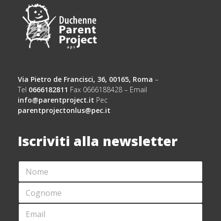
Via Pietro de Francisci, 36, 00165, Roma
–
Tel
0666182811
Fax 0666188428 – Email
info@parentproject.it
Pec
parentprojectonlus@pec.it
Iscriviti alla newsletter
N
*
O
C
M
O
C
E
G
O
*
N
G
E
O
N
M
M