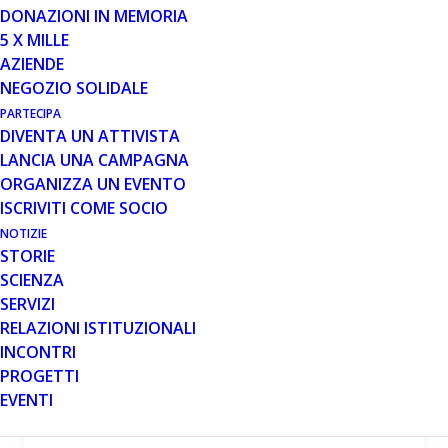
DONAZIONI IN MEMORIA
MESE: LUGLIO 2017
5 X MILLE
AZIENDE
NEGOZIO SOLIDALE
PARTECIPA
DIVENTA UN ATTIVISTA
LANCIA UNA CAMPAGNA
1 LUG 2017
ORGANIZZA UN EVENTO
ISCRIVITI COME SOCIO
Il Torneo Memorial “Andrea
Gigio Torelli” organizzato
NOTIZIE
dall’Associazione Il Mucchio
STORIE
sostiene la battaglia contro la
SCIENZA
Duchenne
SERVIZI
RELAZIONI ISTITUZIONALI
L’evento contribuirà a sostenere un progetto
INCONTRI
di fisioterapia per bambini e ragazzi con la
PROGETTI
distrofia muscolare di Duchenne e Becker
EVENTI
Sabato 8 luglio…