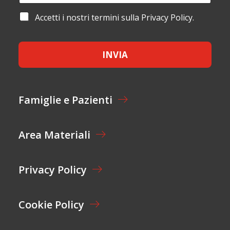
O
A
E
M
I
C
A
Accetti i nostri termini sulla Privacy Policy.
E
L
O
C
*
*
G
C
N
E
O
INVIA
T
M
T
E
A
Z
I
Famiglie e Pazienti
O
N
E
Area Materiali
*
Privacy Policy
Cookie Policy