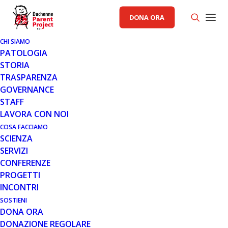
DONA ORA
CHI SIAMO
PATOLOGIA
STORIA
TRASPARENZA
AREA SCIENZA PP
GOVERNANCE
STAFF
19 LUG 2017
LAVORA CON NOI
RECLUTAMENTO STUDIO
COSA FACCIAMO
SCIENZA
CLINICO ESSENCE PER IL
SERVIZI
REGISTRO PAZIENTI
CONFERENZE
PROGETTI
INCONTRI
SOSTIENI
DONA ORA
DONAZIONE REGOLARE