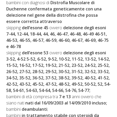
bambini con diagnosi di
Distrofia Muscolare di
Duchenne confermata geneticamente con una
delezione nel gene della distrofina che possa
essere corretta attraverso
:
skipping
dell’esone 45
ovvero
delezione degli esoni
7-44, 12-44, 18-44, 44, 46, 46-47, 46-48, 46-49 46-51,
46-53, 46-55, 46-57, 46-59, 46-60, 46-67, 46-69, 46-75
e 46-78
skipping
dell’esone 53
ovvero
delezione degli esoni
3-52, 4-52 5-52, 6-52, 9-52, 10-52, 11-52, 13-52, 14-52,
15-52, 16-52, 17-52, 19-52, 21-52, 23-52, 24-52, 25-52,
26-52, 27-52, 28-52, 29-52, 30-52, 31-52, 32-52, 33-52,
34-52, 35-52, 36-52, 37-52, 38-52, 39-52, 40-52, 41-52,
42-52, 43-52, 45-52, 47-52, 48-52, 49-52, 50-52, 52, 54-
58, 54-61, 54-63, 54-64, 54-66, 54-76, 54-77;
bambini di età compresa tra
7 e 13
anni ovvero che
siano nati
nati dal 16/09/2003 al 14/09/2010 incluso;
bambini
deambulanti
;
bambini
in trattamento stabile con steroidi da