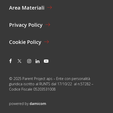
E
M
Area Materiali
*
E
*
Privacy Policy
Cookie Policy
© 2025 Parent Project aps – Ente con personalità
giuridica iscritto al RUNTS dal 17/10/22 al n.57282 –
Codice Fiscale 05203531008
powered by
damicom