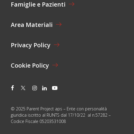
I
Famiglie e Pazienti
O
N
E
Area Materiali
*
Privacy Policy
Cookie Policy
© 2025 Parent Project aps – Ente con personalità
giuridica iscritto al RUNTS dal 17/10/22 al n.57282 –
Codice Fiscale 05203531008