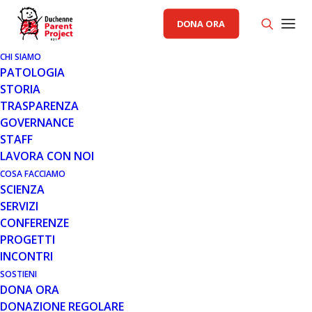
DONA ORA
CHI SIAMO
PATOLOGIA
STORIA
TRASPARENZA
AREA SCIENZA PP
GOVERNANCE
STAFF
27 GIU 2017
LAVORA CON NOI
SAREPTA THERAPEUTICS E
COSA FACCIAMO
SCIENZA
GENETHON ANNUNCIANO UNA
SERVIZI
COLLABORAZIONE DI RICERCA
CONFERENZE
SULLA TERAPIA GENICA PER IL
PROGETTI
TRATTAMENTO DELLA
INCONTRI
DISTROFIA MUSCOLARE DI
DUCHENNE
SOSTIENI
DONA ORA
DONAZIONE REGOLARE