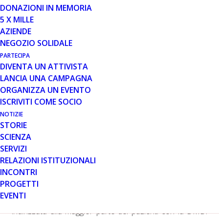
DONAZIONI IN MEMORIA
5 X MILLE
AZIENDE
NEGOZIO SOLIDALE
PARTECIPA
Cambridge, Mass. and EVRY, France, 21 giugno
DIVENTA UN ATTIVISTA
2017 (GLOBE NEWSWIRE) — Sarepta Therapeutics,
LANCIA UNA CAMPAGNA
Inc. (NASDAQ:SRPT) – una company biofarmaceutica in
ORGANIZZA UN EVENTO
fase commerciale focalizzata sulla scoperta e sviluppo
ISCRIVITI COME SOCIO
di terapie uniche rivolte all’RNA per il trattamento di
NOTIZIE
patologie neuromuscolari rare – e Genethon,
STORIE
un’organizzazione no profit per la R&D dedicata allo
SCIENZA
sviluppo di bioterapie per patologie genetiche orfane
SERVIZI
dalla ricerca alla validazione clinica, hanno sottoscritto
RELAZIONI ISTITUZIONALI
una collaborazione di ricerca sulla terapia genica per lo
INCONTRI
sviluppo congiunto di trattamenti per la distrofia
PROGETTI
muscolare di Duchenne (DMD). L’approccio di terapia
EVENTI
genica con la micro-distrofina di Genethon può essere
indirizzata alla maggior parte dei pazienti con la DMD.