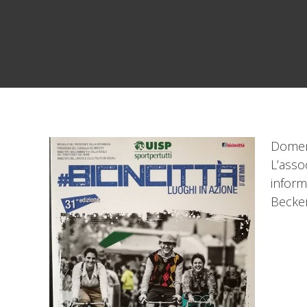
Domeni
L’asso
inform
Becker