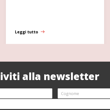
Leggi tutto
riviti alla newsletter
C
O
G
N
O