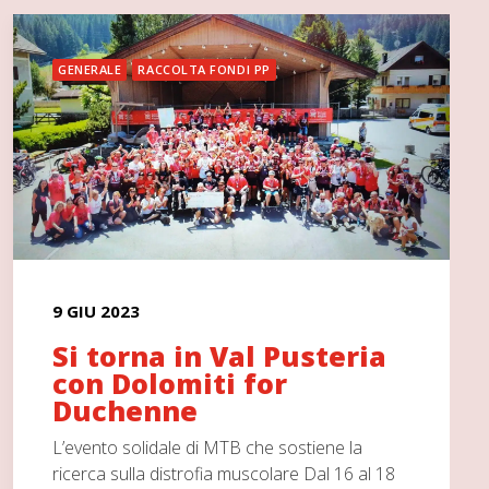
GENERALE
RACCOLTA FONDI PP
9 GIU 2023
Si torna in Val Pusteria
con Dolomiti for
Duchenne
L’evento solidale di MTB che sostiene la
ricerca sulla distrofia muscolare Dal 16 al 18