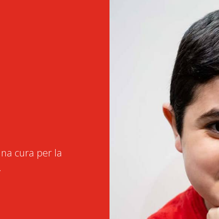
na cura per la
.