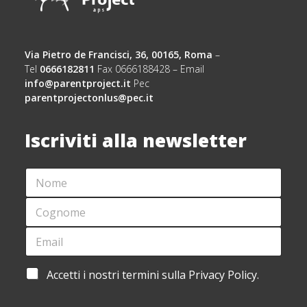
Via Pietro de Francisci, 36, 00165, Roma
–
Tel
0666182811
Fax 0666188428 – Email
info@parentproject.it
Pec
parentprojectonlus@pec.it
Iscriviti alla newsletter
N
O
M
C
E
O
*
G
E
*
N
M
N
O
A
O
M
I
M
A
Accetti i nostri termini sulla Privacy Policy.
E
L
E
C
*
*
A
C
C