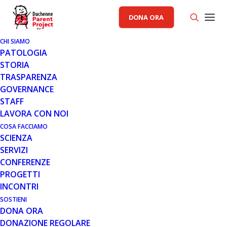
DONA ORA
CHI SIAMO
PATOLOGIA
STORIA
TRASPARENZA
GENERALE
,
RACCOLTA FONDI PP
GOVERNANCE
STAFF
6 FEB 2017
LAVORA CON NOI
"ACUSTICANDO DUET" PER
COSA FACCIAMO
SCIENZA
FERMARE LA DUCHENNE!
SERVIZI
CONFERENZE
PROGETTI
INCONTRI
SOSTIENI
DONA ORA
DONAZIONE REGOLARE