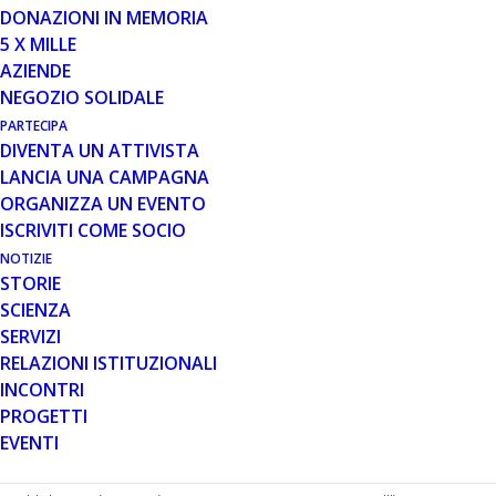
Venerdì 10
DONAZIONI IN MEMORIA
febbraio, a
5 X MILLE
partire
AZIENDE
dalle
NEGOZIO SOLIDALE
21:00,
PARTECIPA
DIVENTA UN ATTIVISTA
LANCIA UNA CAMPAGNA
ORGANIZZA UN EVENTO
ISCRIVITI COME SOCIO
Acusticando Duet presenta un evento musicale
NOTIZIE
“interattivo” a favore di Parent Project Onlus.
STORIE
Il programma della serata prevede:
SCIENZA
– Prima parte: Introduzione al coro e alle armonie vocali.
SERVIZI
Laboratorio diretto dal M°Antonio Pantaneschi (il
RELAZIONI ISTITUZIONALI
pubblico potrà partecipare alla sperimentazione).
INCONTRI
– Seconda parte: Concerto di Acusticando Duet
PROGETTI
(Voce:Marisa Felice e Piano: Marco Mariotti) con la
EVENTI
gentile e straordinaria partecipazione del cantautore
Max Arduini.