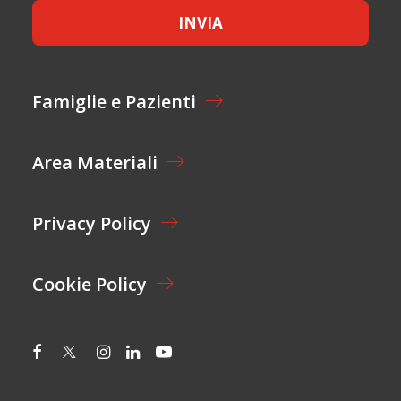
E
C
INVIA
T
E
T
T
A
T
Z
A
I
Z
Famiglie e Pazienti
O
I
N
O
E
N
Area Materiali
*
E
Privacy Policy
Cookie Policy