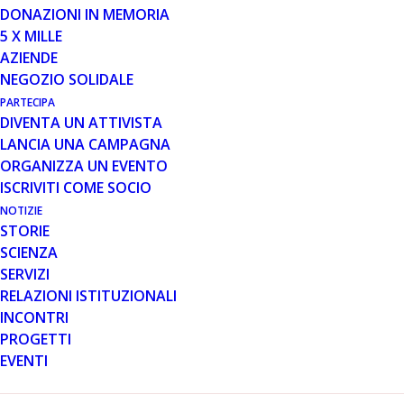
DONAZIONI IN MEMORIA
Si gareggerà a Misilmeri, per l’organizzazione
5 X MILLE
dell’A.S.D. Marathon Misilmeri. Per le scuole
AZIENDE
elementari e materne di Misilmeri una prova
NEGOZIO SOLIDALE
promozionale, il ricavato di questa prova andrà
PARTECIPA
devoluto a Parent Project Onlus.
DIVENTA UN ATTIVISTA
LANCIA UNA CAMPAGNA
Misilmeri,
– Si svolgerà domenica 11 dicembre la
ORGANIZZA UN EVENTO
seconda edizione del Misilmeri Christmas Run,
valida
ISCRIVITI COME SOCIO
come prova del
Bio-Rage Game 2016
. Teatro di gara
sarà il tracciato del centro storico misilmerese, con
NOTIZIE
STORIE
partenza e arrivo nella Piazza centrale (Piazza
SCIENZA
Comitato). La partenza è fissata alle 9.30. I primi a
SERVIZI
prendere il via saranno i piccoli protagonisti delle scuole,
RELAZIONI ISTITUZIONALI
per loro un tracciato compreso tra 800 e 1000 metri, a
INCONTRI
seguire le altre categorie, impegnate su varie distanze. Il
PROGETTI
circuito di 1350 metri dovrà essere percorso 6 volte per
EVENTI
un totale di 8100 metri per tutte le categorie, per la non
competitiva i giri saranno tre per un totale di 4050 metri.