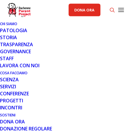
DONA ORA
CHI SIAMO
PATOLOGIA
STORIA
TRASPARENZA
RACCOLTA FONDI PP
GOVERNANCE
STAFF
5 DIC 2016
LAVORA CON NOI
SECONDA EDIZIONE DEL
COSA FACCIAMO
SCIENZA
MISILMERI CHRISTMAS RUN PER
SERVIZI
FERMARE LA DUCHENNE
CONFERENZE
PROGETTI
INCONTRI
SOSTIENI
DONA ORA
DONAZIONE REGOLARE