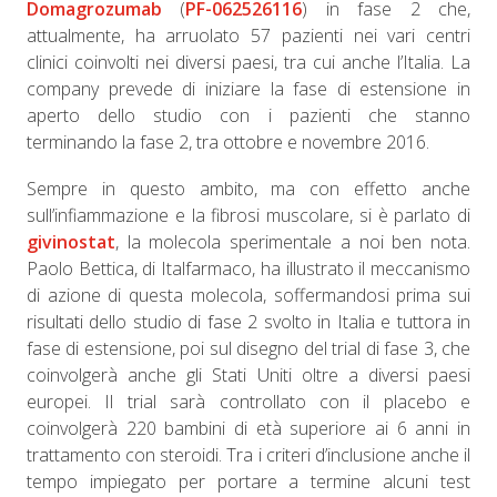
Domagrozumab
(
PF-062526116
) in fase 2 che,
attualmente, ha arruolato 57 pazienti nei vari centri
clinici coinvolti nei diversi paesi, tra cui anche l’Italia. La
company prevede di iniziare la fase di estensione in
aperto dello studio con i pazienti che stanno
terminando la fase 2, tra ottobre e novembre 2016.
Sempre in questo ambito, ma con effetto anche
sull’infiammazione e la fibrosi muscolare, si è parlato di
givinostat
, la molecola sperimentale a noi ben nota.
Paolo Bettica, di Italfarmaco, ha illustrato il meccanismo
di azione di questa molecola, soffermandosi prima sui
risultati dello studio di fase 2 svolto in Italia e tuttora in
fase di estensione, poi sul disegno del trial di fase 3, che
coinvolgerà anche gli Stati Uniti oltre a diversi paesi
europei. Il trial sarà controllato con il placebo e
coinvolgerà 220 bambini di età superiore ai 6 anni in
trattamento con steroidi. Tra i criteri d’inclusione anche il
tempo impiegato per portare a termine alcuni test