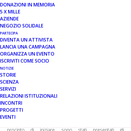
Si è conclusa il 29 giugno la conferenza annuale del
DONAZIONI IN MEMORIA
Parent Project statunitense, che si è svolta, quest’anno,
5 X MILLE
ad Orlando, la città che ha ospitato la prima edizione
AZIENDE
dell’evento. Il meeting ha riunito famiglie, clinici e
NEGOZIO SOLIDALE
ricercatori provenienti dall’intero paese e anche, come
PARTECIPA
nel nostro caso, da oltreoceano.
DIVENTA UN ATTIVISTA
LANCIA UNA CAMPAGNA
Durante l’incontro si è parlato di gestione clinica, ricerca
ORGANIZZA UN EVENTO
e trial clinici, ma anche di nuovi progetti come quello
ISCRIVITI COME SOCIO
dedicato alle donne portatrici che, attraverso uno studio
di tre anni e visite annuali, raccoglierà preziose
NOTIZIE
STORIE
informazioni sullo stato di salute muscolare e cardiaco
SCIENZA
delle portatrici, valutando allo stesso tempo anche
SERVIZI
stress e qualità della vita. È un progetto importante,
RELAZIONI ISTITUZIONALI
perché consentirà di raccogliere le informazioni
INCONTRI
necessarie per definire, oltre alla funzionalità cardiaca,
PROGETTI
altri aspetti da monitorare.
EVENTI
Per quanto riguarda i vari studi clinici in corso o in
procinto di iniziare, sono stati presentati gli