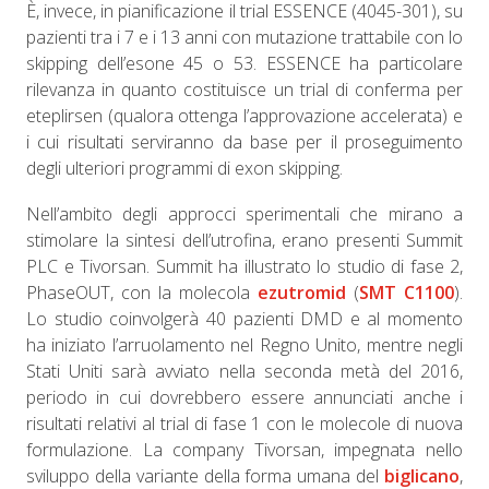
È, invece, in pianificazione il trial ESSENCE (4045-301), su
pazienti tra i 7 e i 13 anni con mutazione trattabile con lo
skipping dell’esone 45 o 53. ESSENCE ha particolare
rilevanza in quanto costituisce un trial di conferma per
eteplirsen (qualora ottenga l’approvazione accelerata) e
i cui risultati serviranno da base per il proseguimento
degli ulteriori programmi di exon skipping.
Nell’ambito degli approcci sperimentali che mirano a
stimolare la sintesi dell’utrofina, erano presenti Summit
PLC e Tivorsan. Summit ha illustrato lo studio di fase 2,
PhaseOUT, con la molecola
ezutromid
(
SMT C1100
).
Lo studio coinvolgerà 40 pazienti DMD e al momento
ha iniziato l’arruolamento nel Regno Unito, mentre negli
Stati Uniti sarà avviato nella seconda metà del 2016,
periodo in cui dovrebbero essere annunciati anche i
risultati relativi al trial di fase 1 con le molecole di nuova
formulazione. La company Tivorsan, impegnata nello
sviluppo della variante della forma umana del
biglicano
,