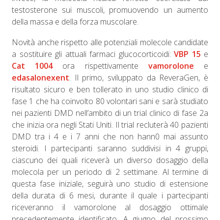
testosterone sui muscoli, promuovendo un aumento
della massa e della forza muscolare.
Novità anche rispetto alle potenziali molecole candidate
a sostituire gli attuali farmaci glucocorticoidi:
VBP 15
e
Cat 1004
ora rispettivamente
vamorolone
e
edasalonexent
. Il primo, sviluppato da ReveraGen, è
risultato sicuro e ben tollerato in uno studio clinico di
fase 1 che ha coinvolto 80 volontari sani e sarà studiato
nei pazienti DMD nell’ambito di un trial clinico di fase 2a
che inizia ora negli Stati Uniti. Il trial recluterà 40 pazienti
DMD tra i 4 e i 7 anni che non hann0 mai assunto
steroidi. I partecipanti saranno suddivisi in 4 gruppi,
ciascuno dei quali riceverà un diverso dosaggio della
molecola per un periodo di 2 settimane. Al termine di
questa fase iniziale, seguirà uno studio di estensione
della durata di 6 mesi, durante il quale i partecipanti
riceveranno il vamorolone al dosaggio ottimale
precedentemente identificato. A giugno del prossimo