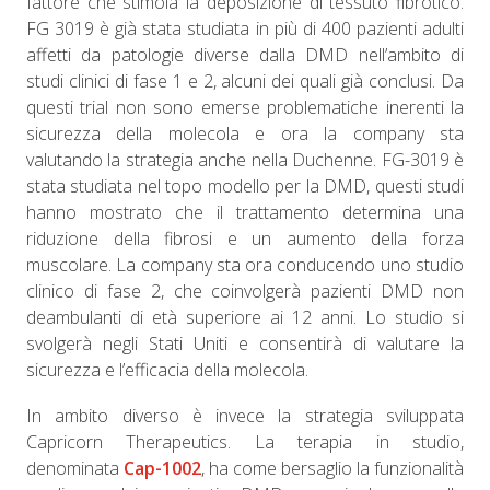
fattore che stimola la deposizione di tessuto fibrotico.
FG 3019 è già stata studiata in più di 400 pazienti adulti
affetti da patologie diverse dalla DMD nell’ambito di
studi clinici di fase 1 e 2, alcuni dei quali già conclusi. Da
questi trial non sono emerse problematiche inerenti la
sicurezza della molecola e ora la company sta
valutando la strategia anche nella Duchenne. FG-3019 è
stata studiata nel topo modello per la DMD, questi studi
hanno mostrato che il trattamento determina una
riduzione della fibrosi e un aumento della forza
muscolare. La company sta ora conducendo uno studio
clinico di fase 2, che coinvolgerà pazienti DMD non
deambulanti di età superiore ai 12 anni. Lo studio si
svolgerà negli Stati Uniti e consentirà di valutare la
sicurezza e l’efficacia della molecola.
In ambito diverso è invece la strategia sviluppata
Capricorn Therapeutics. La terapia in studio,
denominata
Cap-1002
, ha come bersaglio la funzionalità