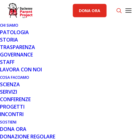
DONA ORA
CHI SIAMO
PATOLOGIA
STORIA
TRASPARENZA
AREA SCIENZA PP
GOVERNANCE
STAFF
18 LUG 2016
LAVORA CON NOI
PPMD CONFERENCE 2016: ECCO
COSA FACCIAMO
SCIENZA
DI COSA SI È PARLATO
SERVIZI
CONFERENZE
PROGETTI
INCONTRI
SOSTIENI
DONA ORA
DONAZIONE REGOLARE