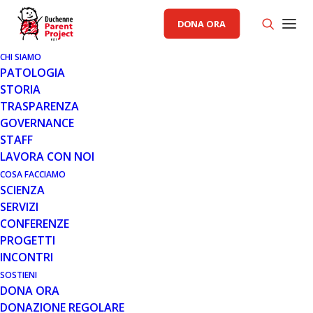
DONA ORA
CHI SIAMO
PATOLOGIA
STORIA
TRASPARENZA
GOVERNANCE
STAFF
LAVORA CON NOI
COSA FACCIAMO
20 GIU 2016
SCIENZA
PARENT PROJECT ADERISCE AL
SERVIZI
PRIMO DISABILITY PRIDE ITALIA
CONFERENZE
PROGETTI
Tre giorni di convegni e musica per i diritti delle persone
INCONTRI
con disabilità, con un respiro internazionale 8, 9, 10
SOSTIENI
luglio 2016 Cantieri Culturali…
DONA ORA
DONAZIONE REGOLARE