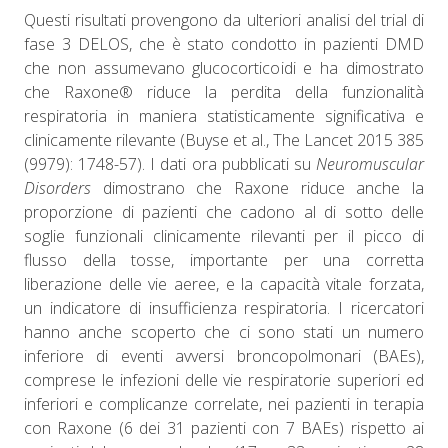
Questi risultati provengono da ulteriori analisi del trial di
fase 3 DELOS, che è stato condotto in pazienti DMD
che non assumevano glucocorticoidi e ha dimostrato
che Raxone® riduce la perdita della funzionalità
respiratoria in maniera statisticamente significativa e
clinicamente rilevante (Buyse et al., The Lancet 2015 385
(9979): 1748-57). I dati ora pubblicati su
Neuromuscular
Disorders
dimostrano che Raxone riduce anche la
proporzione di pazienti che cadono al di sotto delle
soglie funzionali clinicamente rilevanti per il picco di
flusso della tosse, importante per una corretta
liberazione delle vie aeree, e la capacità vitale forzata,
un indicatore di insufficienza respiratoria. I ricercatori
hanno anche scoperto che ci sono stati un numero
inferiore di eventi avversi broncopolmonari (BAEs),
comprese le infezioni delle vie respiratorie superiori ed
inferiori e complicanze correlate, nei pazienti in terapia
con Raxone (6 dei 31 pazienti con 7 BAEs) rispetto ai