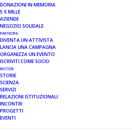
DONAZIONI IN MEMORIA
5 X MILLE
AZIENDE
NEGOZIO SOLIDALE
Raxone® riduce le complicazioni broncopolmonari in
PARTECIPA
pazienti affetti da DMD.
DIVENTA UN ATTIVISTA
LANCIA UNA CAMPAGNA
Liestal, Svizzera, 1 giugno 2016 – Santhera
ORGANIZZA UN EVENTO
Pharmaceuticals (SIX: SANN) annuncia che i dati
ISCRIVITI COME SOCIO
aggiuntivi dello studio fondamentale di fase 3 (DELOS)
sono stati
pubblicati on-line
in un articolo in uscita su
NOTIZIE
STORIE
Neuromuscular Disorders
, la rivista ufficiale del World
SCIENZA
Muscle Society. Questi dati dimostrano che i pazienti
SERVIZI
DMD trattati con Raxone® (idebenone) hanno un
RELAZIONI ISTITUZIONALI
rischio minore di complicazioni broncopolmonari
INCONTRI
includendo un minor numero di ricoveri causati da tali
PROGETTI
complicazioni e una minore necessità di un trattamento
EVENTI
antibiotico sistemico, rispetto ai pazienti trattati con il
placebo.