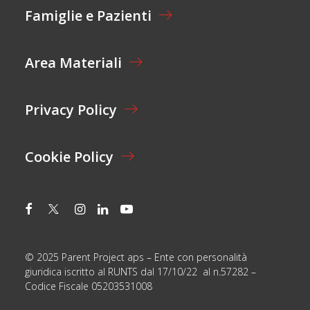
I
E
Famiglie e Pazienti
O
N
N
O
E
M
Area Materiali
*
E
Privacy Policy
Cookie Policy
© 2025 Parent Project aps – Ente con personalità
giuridica iscritto al RUNTS dal 17/10/22 al n.57282 –
Codice Fiscale 05203531008