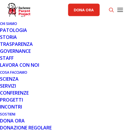
DONA ORA
CHI SIAMO
PATOLOGIA
STORIA
TRASPARENZA
AREA SCIENZA PP
GOVERNANCE
STAFF
1 GIU 2016
LAVORA CON NOI
NUOVI DATI PROVENIENTI DAL
COSA FACCIAMO
SCIENZA
TRIAL DI FASE 3 (DELOS) DI
SERVIZI
SANTHERA NELLA DISTROFIA
CONFERENZE
MUSCOLARE DI DUCHENNE
PROGETTI
(DMD) SULLA RIVISTA
INCONTRI
NEUROMUSCULAR DISORDERS
SOSTIENI
DONA ORA
DONAZIONE REGOLARE