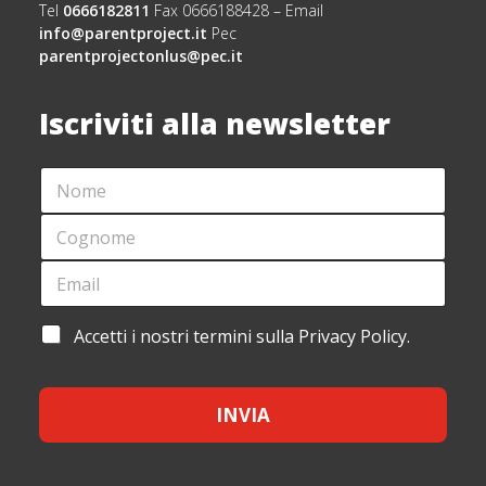
Tel
0666182811
Fax 0666188428 – Email
info@parentproject.it
Pec
parentprojectonlus@pec.it
Iscriviti alla newsletter
N
O
M
C
E
O
*
G
E
*
N
M
A
O
A
C
M
I
C
A
Accetti i nostri termini sulla Privacy Policy.
E
L
E
C
*
*
T
C
T
E
A
INVIA
T
Z
T
I
A
O
Z
N