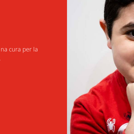
na cura per la
.