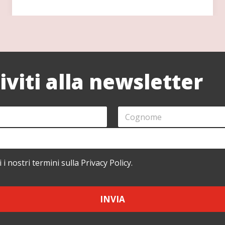
riviti alla newsletter
C
O
G
N
O
M
i i nostri termini sulla Privacy Policy.
E
*
INVIA