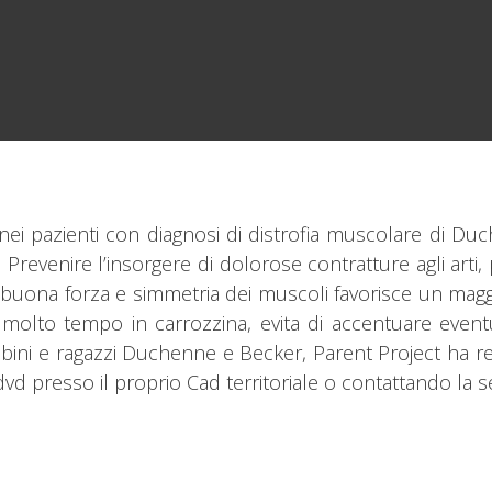
ei pazienti con diagnosi di distrofia muscolare di D
zi. Prevenire l’insorgere di dolorose contratture agli ar
uona forza e simmetria dei muscoli favorisce un maggi
olto tempo in carrozzina, evita di accentuare eventua
mbini e ragazzi Duchenne e Becker, Parent Project ha r
il dvd presso il proprio Cad territoriale o contattando la s