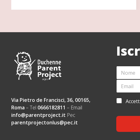
Isc
N
*
O
*
M
N
E
E
O
M
*
M
A
E
I
Via Pietro de Francisci, 36, 00165,
A
Accett
L
C
Roma
– Tel
0666182811
– Email
*
C
info@parentproject.it
Pec
E
parentprojectonlus@pec.it
T
T
A