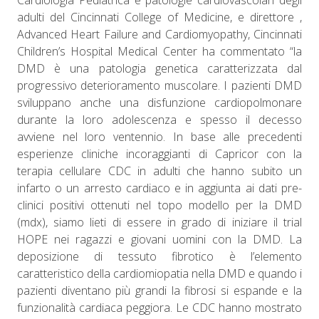
Cardiologia Pediatrica e patologie cardiovascolari degli
adulti del Cincinnati College of Medicine, e direttore ,
Advanced Heart Failure and Cardiomyopathy, Cincinnati
Children’s Hospital Medical Center ha commentato “la
DMD è una patologia genetica caratterizzata dal
progressivo deterioramento muscolare. I pazienti DMD
sviluppano anche una disfunzione cardiopolmonare
durante la loro adolescenza e spesso il decesso
avviene nel loro ventennio. In base alle precedenti
esperienze cliniche incoraggianti di Capricor con la
terapia cellulare CDC in adulti che hanno subito un
infarto o un arresto cardiaco e in aggiunta ai dati pre-
clinici positivi ottenuti nel topo modello per la DMD
(mdx), siamo lieti di essere in grado di iniziare il trial
HOPE nei ragazzi e giovani uomini con la DMD. La
deposizione di tessuto fibrotico è l’elemento
caratteristico della cardiomiopatia nella DMD e quando i
pazienti diventano più grandi la fibrosi si espande e la
funzionalità cardiaca peggiora. Le CDC hanno mostrato