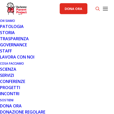
DONA ORA
CHI SIAMO
PATOLOGIA
STORIA
TRASPARENZA
AREA SCIENZA PP
GOVERNANCE
STAFF
11 MAR 2016
LAVORA CON NOI
UN TRIAL CLINICO PER LA
COSA FACCIAMO
SCIENZA
CARDIOMIOPATIA NELLA DMD
SERVIZI
CONFERENZE
PROGETTI
INCONTRI
SOSTIENI
DONA ORA
DONAZIONE REGOLARE