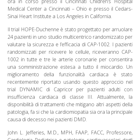
ora in corso presso il Cincinnati Children’s Hospital
Medical Center a Cincinnati – Ohio e presso il Cedars-
Sinai Heart Institute a Los Angeles in California.
Il trial HOPE-Duchenne è stato progettato per arruolare
24 pazienti in uno studio multicentrico randomizzato per
valutare la sicurezza e l’efficacia di CAP-1002. I pazienti
randomizzati per ricevere le cellule, riceveranno CAP-
1002 in tutte e tre le arterie coronarie per consentira
una somministrazione estesa a tutto il miocardio. Un
miglioramento della funzionalità cardiaca è stato
recentemente riportato usando questo approccio nel
trial DYNAMIC di Capricor per pazienti adulti con
insufficienza cardiaca di classe III. Attualmente, la
disponibilità di trattamenti che mitigano altri aspetti della
patologia, fa si che la cardiomiopatia sia ora la principale
causa di decesso nei pazienti DMD.
John L. Jefferies, M.D., MPH, FAAP, FACC, Professore,