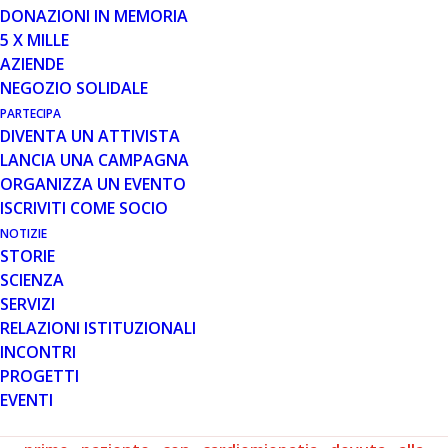
Impiega cellule cardiache provenienti da un donatore la
DONAZIONI IN MEMORIA
terapia cellulare innovativa denominata CAP-1002
5 X MILLE
sviluppata dalla company statunitense Capricor.
AZIENDE
Bersaglio della strategia, ora in fase di sperimentazione
NEGOZIO SOLIDALE
clinica negli Stati Uniti, è il progressivo accumulo di
PARTECIPA
tessuto fibrotico e cicatriziale nel cuore responsabile
DIVENTA UN ATTIVISTA
della perdita di funzionalità cardiaca nei pazienti
LANCIA UNA CAMPAGNA
Duchenne. In base agli studi pre-clinici condotti, le cellule
ORGANIZZA UN EVENTO
cardiache somministrate attraverso la strategia
ISCRIVITI COME SOCIO
agirebbero producendo fattori in grado di stimolare i
NOTIZIE
meccanismi rigenerativi nel cuore dei riceventi e
STORIE
inibendo l’infiammazione, la fibrosi e lo stress ossidativo.
SCIENZA
La strategia è già in fase di valutazione in pazienti colpiti
SERVIZI
da infarto o con gravi cardiomiopatie e Capricor vuole
RELAZIONI ISTITUZIONALI
ora verificarne l’applicabilità anche in cardiomiopatie
INCONTRI
correlate a patologie rare partendo proprio dalla
PROGETTI
Duchenne.
EVENTI
Capricor therapeutics annuncia il trattamento del