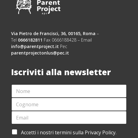
Via Pietro de Francisci, 36, 00165, Roma
–
Tel
0666182811
Fax 0666188428 – Email
info@parentproject.it
Pec
parentprojectonlus@pec.it
Iscriviti alla newsletter
N
*
O
*
M
A
C
E
C
O
*
C
G
E
E
N
M
T
O
A
T
M
I
A
A
Accetti i nostri termini sulla Privacy Policy.
E
L
Z
C