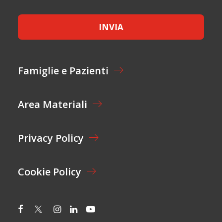
*
*
I
C
O
E
N
INVIA
T
E
T
*
A
Z
I
Famiglie e Pazienti
O
N
E
Area Materiali
*
Privacy Policy
Cookie Policy