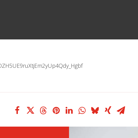
o8gDZH5UE9ruXtjEm2yUp4Qdy_Hgbf