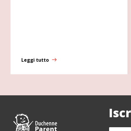
Leggi tutto
Isc
N
C