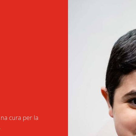
na cura per la
.