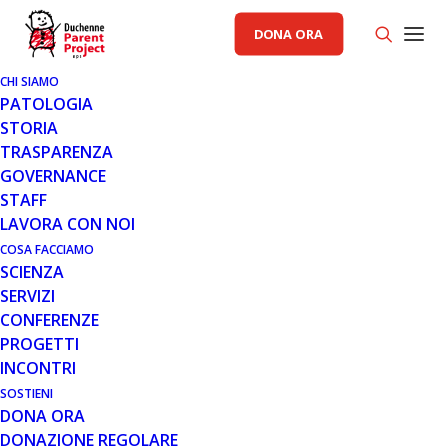
DONA ORA
CHI SIAMO
PATOLOGIA
STORIA
TRASPARENZA
AREA SCIENZA PP
,
INCONTRI
GOVERNANCE
STAFF
17 DIC 2015
LAVORA CON NOI
LA REGISTRAZIONE DEL
COSA FACCIAMO
SCIENZA
WEBINAR SULLO STUDIO
SERVIZI
CLINICO CON LA MOLECOLA PF-
CONFERENZE
06252616
PROGETTI
INCONTRI
SOSTIENI
DONA ORA
DONAZIONE REGOLARE