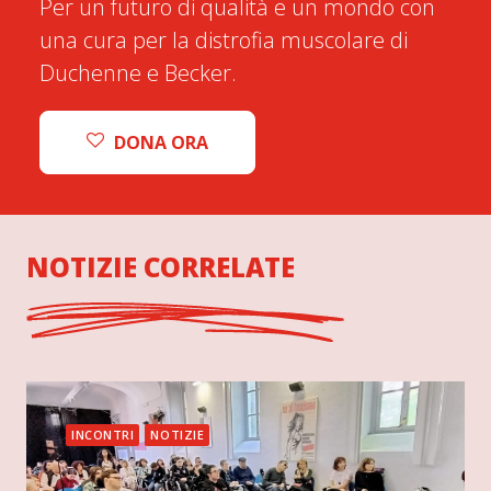
Per un futuro di qualità e un mondo con
una cura per la distrofia muscolare di
Duchenne e Becker.
DONA ORA
NOTIZIE CORRELATE
INCONTRI
NOTIZIE