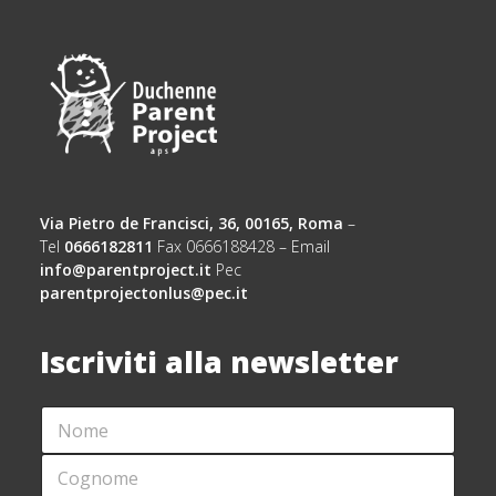
Via Pietro de Francisci, 36, 00165, Roma
–
Tel
0666182811
Fax 0666188428 – Email
info@parentproject.it
Pec
parentprojectonlus@pec.it
Iscriviti alla newsletter
N
*
O
*
M
*
C
E
O
*