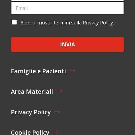
G
E
N
M
O
A
M
I
A
Accetti i nostri termini sulla Privacy Policy.
E
L
C
*
*
C
E
INVIA
T
T
A
Z
I
Famiglie e Pazienti
O
N
E
Area Materiali
*
Privacy Policy
Cookie Policy