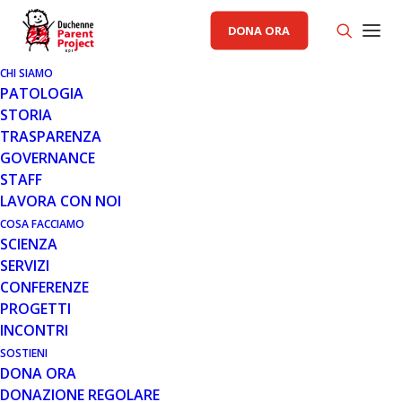
DONA ORA
CHI SIAMO
PATOLOGIA
STORIA
TRASPARENZA
RACCOLTA FONDI PP
GOVERNANCE
STAFF
9 OTT 2015
LAVORA CON NOI
TEATRO E SOLIDARIETÀ!
COSA FACCIAMO
SCIENZA
SERVIZI
CONFERENZE
PROGETTI
INCONTRI
SOSTIENI
DONA ORA
Ti amo o qualcosa del genere (​ testo e regia di Diego
DONAZIONE REGOLARE