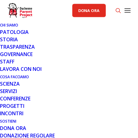
DONA ORA
CHI SIAMO
PATOLOGIA
STORIA
TRASPARENZA
PRIMO PIANO PP
GOVERNANCE
STAFF
28 APR 2015
LAVORA CON NOI
CONVOCAZIONE
COSA FACCIAMO
SCIENZA
DELL'ASSEMBLEA DEI SOCI: 16
SERVIZI
MAGGIO H.15.00
CONFERENZE
PROGETTI
INCONTRI
SOSTIENI
DONA ORA
DONAZIONE REGOLARE