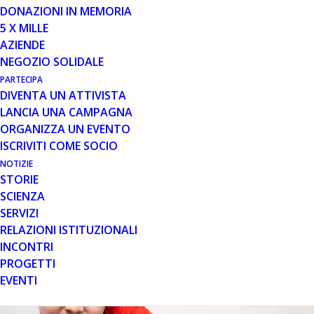
DONAZIONI IN MEMORIA
Cari soci e famiglie, abbiamo avuto segnalazioni di
5 X MILLE
mancata ricezione postale della convocazione
AZIENDE
dell’assemblea dei soci. Vi comunichiamo che
NEGOZIO SOLIDALE
l’assemblea si terrà il prossimo 16 maggio alle ore 15.00
PARTECIPA
presso la sede di Roma, in Via Nicola Coviello 14.
DIVENTA UN ATTIVISTA
LANCIA UNA CAMPAGNA
ORGANIZZA UN EVENTO
ISCRIVITI COME SOCIO
NOTIZIE
STORIE
SCIENZA
SERVIZI
RELAZIONI ISTITUZIONALI
INCONTRI
PROGETTI
EVENTI