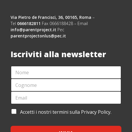
Via Pietro de Francisci, 36, 00165, Roma
–
Tel
0666182811
Fax 0666188428 – Email
info@parentproject.it
Pec
parentprojectonlus@pec.it
Iscriviti alla newsletter
N
O
M
C
E
O
*
G
E
A
N
M
C
O
A
C
M
I
E
A
Accetti i nostri termini sulla Privacy Policy.
E
L
T
C
*
*
T
C
A
E
Z