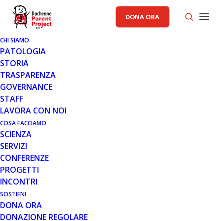
DONA ORA
CHI SIAMO
PATOLOGIA
STORIA
TRASPARENZA
RACCOLTA FONDI PP
GOVERNANCE
STAFF
13 MAR 2015
LAVORA CON NOI
IL CAFFÈ DEL CUORE PER PARENT
COSA FACCIAMO
SCIENZA
PROJECT !
SERVIZI
CONFERENZE
PROGETTI
INCONTRI
SOSTIENI
DONA ORA
DONAZIONE REGOLARE