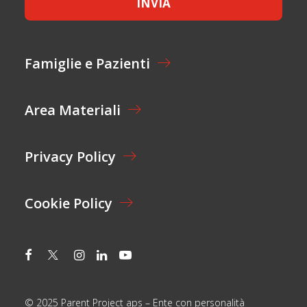
INVIA
T
I
T
O
A
N
Z
E
I
E
Famiglie e Pazienti
O
M
N
A
E
I
Area Materiali
*
L
E
M
A
Privacy Policy
I
L
Cookie Policy
© 2025 Parent Project aps – Ente con personalità