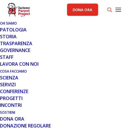
DONA ORA
CHI SIAMO
PATOLOGIA
STORIA
TRASPARENZA
RACCOLTA FONDI PP
GOVERNANCE
STAFF
3 SET 2014
LAVORA CON NOI
PARENT PROJECT ALLA VII
COSA FACCIAMO
SCIENZA
COPPA SICILIA MTB
SERVIZI
GRANFONDO
CONFERENZE
PROGETTI
INCONTRI
SOSTIENI
DONA ORA
DONAZIONE REGOLARE