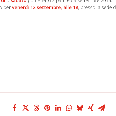
rdì
o
sabato
pomeriggio a partire da settembre 2014.
to per
venerdì 12 settembre, alle 18
, presso la sede di