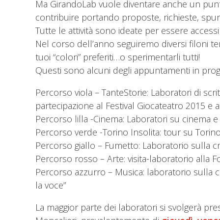
Ma GirandoLab vuole diventare anche un punt
contribuire portando proposte, richieste, spunt
Tutte le attività sono ideate per essere access
Nel corso dell’anno seguiremo diversi filoni tema
tuoi “colori” preferiti…o sperimentarli tutti!
Questi sono alcuni degli appuntamenti in pr
Percorso viola – TanteStorie: Laboratori di scri
partecipazione al Festival Giocateatro 2015 e al
Percorso lilla -Cinema: Laboratori su cinema e 
Percorso verde -Torino Insolita: tour su Torin
Percorso giallo – Fumetto: Laboratorio sulla cr
Percorso rosso – Arte: visita-laboratorio all
Percorso azzurro – Musica: laboratorio sulla 
la voce”
La maggior parte dei laboratori si svolgerà pre