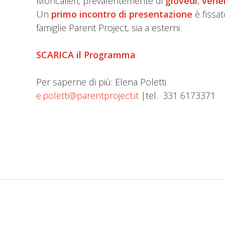
Moncalieri, prevalentemente di
giovedì
,
vene
Un
primo incontro di presentazione
è fissa
famiglie Parent Project, sia a esterni.
SCARICA il
Programma
Per saperne di più: Elena Poletti
e.poletti@parentproject.it
|tel. 331 6173371