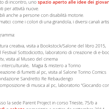
o di incontro, uno
spazio aperto
alle idee dei giovan
i per attività nuove.
ibili anche a persone con disabilità motorie.
tici: come i colori di una girandola, i diversi canali arti
ogramma:
ttura
creativa, visita a Bookstock/Salone del libro 2015,
 Festival Sottodiciotto, laboratorio di creazione di e-bo
tv, visita al Museo del cinema
o interculturale, Magia & mistero a Torino
eazione di fumetti al pc, visita al Salone Torino Comics
a Fondazione Sandretto Re Rebaudengo
composizione di musica al pc, laboratorio “Giocando co
sso la sede Parent Project in corso Trieste, 75/b a