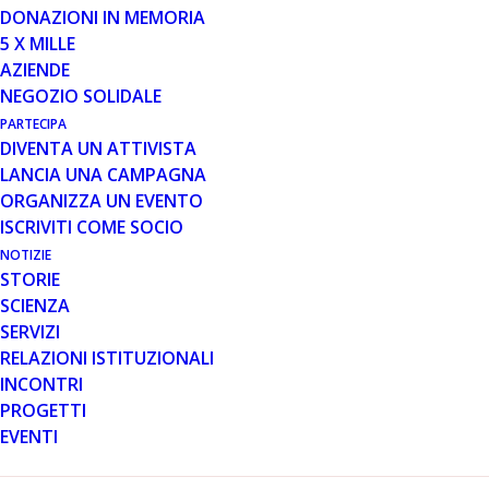
Città di Castello si rinnova Città della solidarietà a favore
DONAZIONI IN MEMORIA
di FDM e PARENT PROJECT ONLUS per sostenere la
5 X MILLE
ricerca di una cura per la distrofia muscolare di
AZIENDE
Duchenne e Becker.
NEGOZIO SOLIDALE
Si comincia il 3 maggio con una serata al Teatro
PARTECIPA
Comunale di Città di Castello, in collaborazione con la
DIVENTA UN ATTIVISTA
scuola di musica NOVAMUSICA, la scuola di danza
LANCIA UNA CAMPAGNA
NOVAMUSICA, YOUTH CHOIR CORALE ALBONI,i
ORGANIZZA UN EVENTO
bambini delle scuole primarie RIOSECCO e CERBARA .
ISCRIVITI COME SOCIO
Si prosegue dal 5 al 31 maggio con un torneo di calcio
NOTIZIE
ALLIEVI GIOVANILI ESORDIENTI allo stadio
STORIE
BERNICCHI.
SCIENZA
Vi aspettiamo!
SERVIZI
RELAZIONI ISTITUZIONALI
INCONTRI
PROGETTI
EVENTI