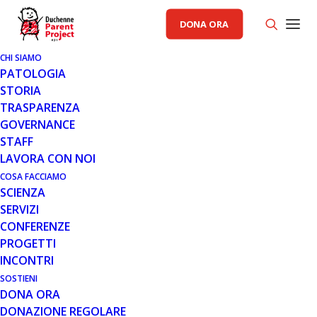
DONA ORA
CHI SIAMO
PATOLOGIA
STORIA
TRASPARENZA
RACCOLTA FONDI PP
GOVERNANCE
STAFF
25 APR 2014
LAVORA CON NOI
CITTÀ DI CASTELLO SI RINNOVA
COSA FACCIAMO
SCIENZA
CITTÀ DELLA SOLIDARIETÀ
SERVIZI
CONFERENZE
PROGETTI
INCONTRI
SOSTIENI
DONA ORA
DONAZIONE REGOLARE