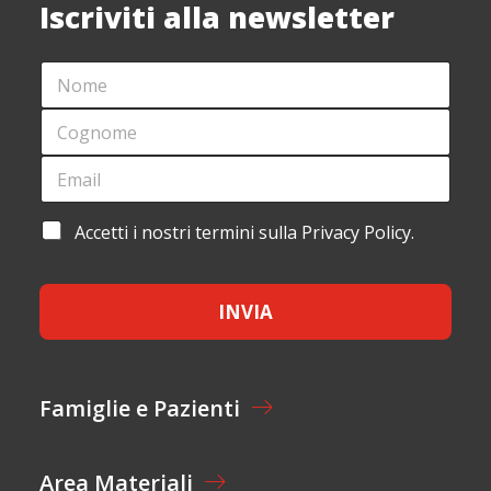
Iscriviti alla newsletter
N
O
M
C
E
O
*
G
E
E
N
M
M
O
A
A
M
I
I
A
Accetti i nostri termini sulla Privacy Policy.
E
L
L
C
*
*
*
C
*
E
INVIA
T
T
A
Z
I
Famiglie e Pazienti
O
N
E
Area Materiali
*