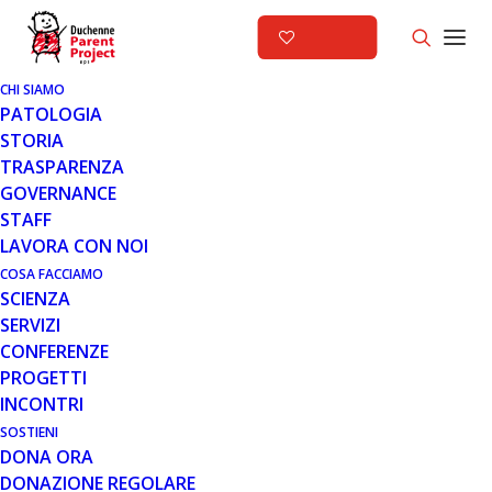
CHI SIAMO
PATOLOGIA
STORIA
TRASPARENZA
GENERALE
GOVERNANCE
STAFF
17 FEB 2014
LAVORA CON NOI
PRONTO IL PROGRAMMA DELLA
COSA FACCIAMO
SCIENZA
CONFERENZA INTERNAZIONALE
SERVIZI
CONFERENZE
PROGETTI
INCONTRI
SOSTIENI
DONA ORA
DONAZIONE REGOLARE