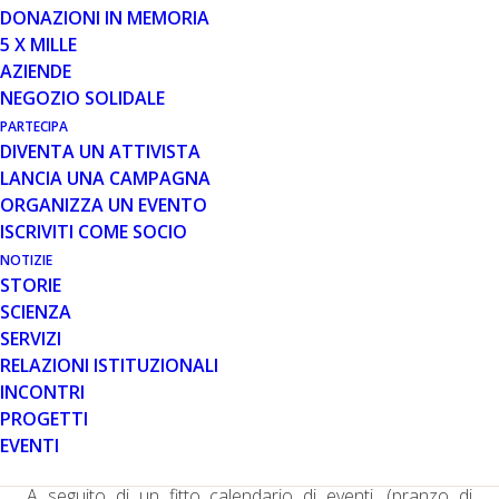
DONAZIONI IN MEMORIA
5 X MILLE
27 GEN 2014
AZIENDE
PARENT PROJECT SICILIA:
NEGOZIO SOLIDALE
UN'ECCEZIONALE CAMPAGNA DI
PARTECIPA
NATALE
DIVENTA UN ATTIVISTA
LANCIA UNA CAMPAGNA
ORGANIZZA UN EVENTO
ISCRIVITI COME SOCIO
NOTIZIE
STORIE
SCIENZA
SERVIZI
Grazie all’impegno dei soci e dei volontari che hanno
RELAZIONI ISTITUZIONALI
reso possibile la realizzazione della campagna di Natale
INCONTRI
2013 sul territorio siciliano, Parent Project onlus è stata
PROGETTI
la protagonista di un’eccezionale campagna di raccolta
EVENTI
fondi.
A seguito di un fitto calendario di eventi, (pranzo di