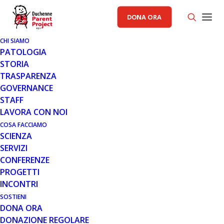
DONA ORA
CHI SIAMO
PATOLOGIA
STORIA
TRASPARENZA
RACCOLTA FONDI PP
GOVERNANCE
STAFF
3 OTT 2013
LAVORA CON NOI
LA SAGRA DEL MIELE DI
COSA FACCIAMO
SCIENZA
SORTINO OSPITA PARENT
SERVIZI
PROJECT
CONFERENZE
PROGETTI
INCONTRI
SOSTIENI
DONA ORA
DONAZIONE REGOLARE