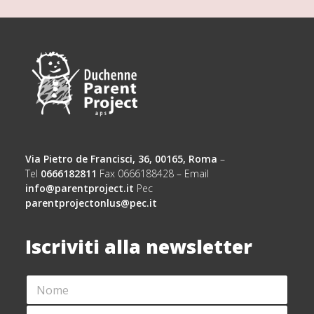
Via Pietro de Francisci, 36, 00165, Roma
–
Tel
0666182811
Fax 0666188428 – Email
info@parentproject.it
Pec
parentprojectonlus@pec.it
Iscriviti alla newsletter
N
A
O
C
M
C
C