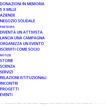
DONAZIONI IN MEMORIA
Si svolgerà dal 4 al 6 ottobre a Sortino, in provincia di
5 X MILLE
Siracusa, la famosa Sagra del miele e dei Prodotti Tipici
AZIENDE
Locali, un importante appuntamento che coinvolge tutta
NEGOZIO SOLIDALE
la cittadinanza e che ogni anno vede crescere il numero
PARTECIPA
dei visitatori arrivando a superare le cinquantamila
DIVENTA UN ATTIVISTA
persone. Durante l’evento, che si fonda sull’antica
LANCIA UNA CAMPAGNA
tradizione delle famiglie sortinesi dedite all’apicoltura,
ORGANIZZA UN EVENTO
decine di apicoltori (detti fasciddari) offriranno i vari tipi
ISCRIVITI COME SOCIO
di miele ibleo e gli ottimi dolci tipici (piretti, pignoccata,
NOTIZIE
torrone, sanfurricchi).
STORIE
Ma la Sagra non è solo dolcissime degustazioni di
SCIENZA
“miele” e di altri pregevoli prodotti del territorio, ma
SERVIZI
anche iniziative culturali e tanta musica, spettacoli ed
RELAZIONI ISTITUZIONALI
ancora tradizione. Tappa obbligata per riscoprire la
INCONTRI
cultura iblea, è la visita alla Casa Museo dell’apicoltura
PROGETTI
tradizionale, “A Casa do’ Fascitraru”, infatti, racchiude
EVENTI
secoli di tradizione e di impegno popolare che trae
sostentamento dal rapporto fecondo con la natura