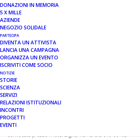
Il 20 aprile 2013, sono convocate l’assemblea
DONAZIONI IN MEMORIA
ordinaria e l’assemblea straordinaria dei soci di
5 X MILLE
Parent Project onlus
. Tra i punti all’ordine del giorno
AZIENDE
dell’assemblea straordinaria c’è la discussione di alcune
NEGOZIO SOLIDALE
modifiche allo Statuto.
PARTECIPA
Per agevolare la discussione, abbiamo pubblicato le
DIVENTA UN ATTIVISTA
due versioni dello statuto
, quello attualmente in
LANCIA UNA CAMPAGNA
vigore e quello con le modifiche da discutere in corso di
ORGANIZZA UN EVENTO
assemblea. Per confrontare le due versioni (le
ISCRIVITI COME SOCIO
modifiche proposte sono evidenziate in giallo)
potete
NOTIZIE
cliccare su questo
link
.
STORIE
L’assemblea straordinaria
dei soci Parent Project
SCIENZA
onlus è convocata presso l’Hotel Ergife, Via Aurelia 619-
SERVIZI
00165 Roma, in prima convocazione il giorno
RELAZIONI ISTITUZIONALI
20/04/2013 alle ore 13.00 ed eventualmente in seconda
INCONTRI
convocazione il giorno 20/04/2013 alle ore 15:00 nel
PROGETTI
medesimo luogo.
EVENTI
L’assemblea ordinaria
dei soci Parent Project onlus è
convocata presso l’Hotel Ergife, Via Aurelia 619-00165