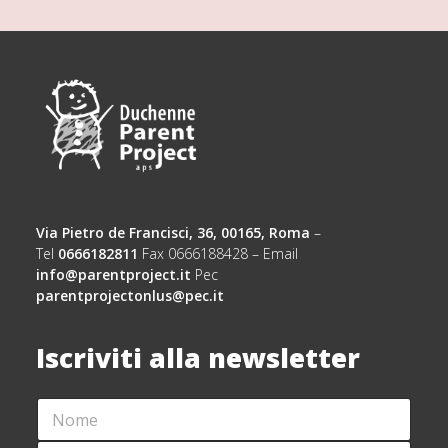
Via Pietro de Francisci, 36, 00165, Roma
–
Tel
0666182811
Fax 0666188428 – Email
info@parentproject.it
Pec
parentprojectonlus@pec.it
Iscriviti alla newsletter
N
C
O
O
M
G