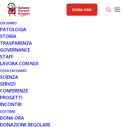
DONA ORA
CHI SIAMO
PATOLOGIA
STORIA
TRASPARENZA
GENERALE
GOVERNANCE
STAFF
9 APR 2013
LAVORA CON NOI
ASSEMBLEA ORDINARIA E
COSA FACCIAMO
SCIENZA
STRAORDINARIA
SERVIZI
CONFERENZE
PROGETTI
INCONTRI
SOSTIENI
DONA ORA
DONAZIONE REGOLARE